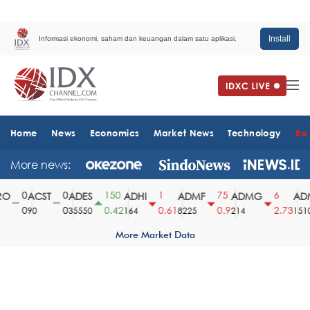
Install
Informasi ekonomi, saham dan keuangan dalam satu aplikasi.
Home
News
Economics
Market News
Technology
Ba
More news:
0
0
150
1
75
6
ACST
ADES
ADHI
ADMF
ADMG
ADM
0
0
0.42
0.61
0.9
2.73
90
35550
164
8225
214
1510
More Market Data