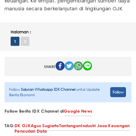
keuangan, Ke empat, pengembangan sumber daya
manusia secara berkelanjutan di lingkungan OJK.
Halaman :
1
2
SHARE
Follow
Saluran Whatsapp IDX Channel
untuk Update
Follow
Berita Ekonomi
Follow Berita IDX Channel di
Google News
TAG:
DK OJK
Agus Sugiarto
Tantangan
Industri Jasa Keuangan
Pencurian Data