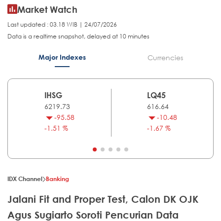
Market Watch
Last updated : 03.18 WIB | 24/07/2026
Data is a realtime snapshot, delayed at 10 minutes
Major Indexes
Currencies
IHSG
LQ45
6219.73
616.64
-95.58
-10.48
-1.51 %
-1.67 %
IDX Channel
Banking
Jalani Fit and Proper Test, Calon DK OJK
Agus Sugiarto Soroti Pencurian Data