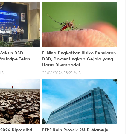
Vaksin DBD
El Nino Tingkatkan Risiko Penularan
rototipe Telah
DBD, Dokter Ungkap Gejala yang
Harus Diwaspadai
IB
22/06/2026 18:21 WIB
026 Diprediksi
PTPP Raih Proyek RSUD Mamuju