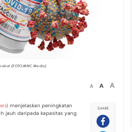
yarakat (FOTO:MNC Media)
A
A
A
kes
) menjelaskan peningkatan
SHARE
ih jauh daripada kapasitas yang