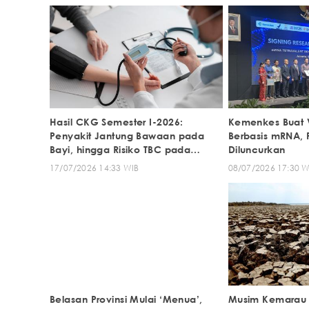
Hasil CKG Semester I-2026:
Kemenkes Buat 
Penyakit Jantung Bawaan pada
Berbasis mRNA, P
Bayi, hingga Risiko TBC pada
Diluncurkan
Remaja
17/07/2026 14:33 WIB
08/07/2026 17:30 W
Belasan Provinsi Mulai ‘Menua’,
Musim Kemarau 2