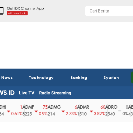
t News
Technology
Banking
Syariah
ADMF
ADMG
ADMR
ADRO
AEGS
1
75
6
60
0
0.61%
0.9%
2.73%
3.82%
0%
8225
214
1510
2540
43