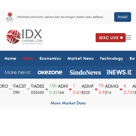
Install
Informasi ekonomi, saham dan keuangan dalam satu aplikasi.
Home
News
Economics
Market News
Technology
Ba
More news:
0
0
150
1
75
6
RO
ACST
ADES
ADHI
ADMF
ADMG
AD
0
0
0.42
0.61
0.9
2.73
90
35550
164
8225
214
151
More Market Data