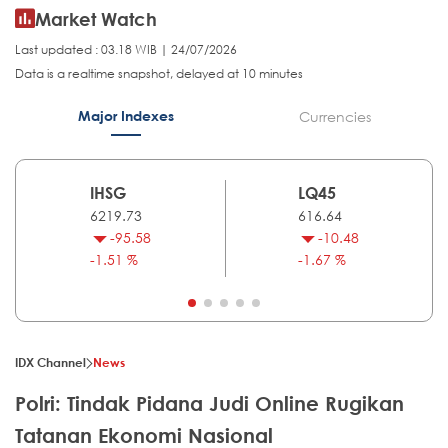
Market Watch
Last updated : 03.18 WIB | 24/07/2026
Data is a realtime snapshot, delayed at 10 minutes
Major Indexes
Currencies
IHSG
LQ45
6219.73
616.64
-95.58
-10.48
-1.51 %
-1.67 %
IDX Channel
News
Polri: Tindak Pidana Judi Online Rugikan
Tatanan Ekonomi Nasional