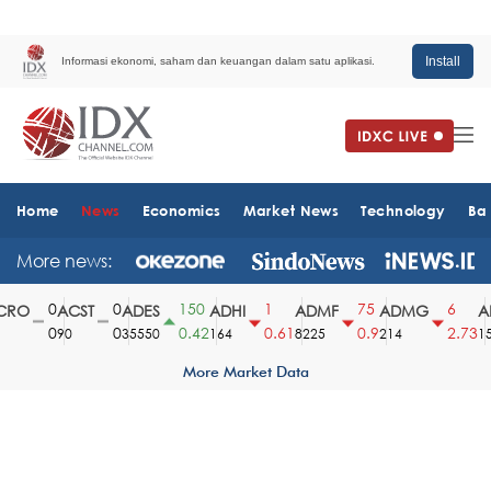
Install
Informasi ekonomi, saham dan keuangan dalam satu aplikasi.
Home
News
Economics
Market News
Technology
Ba
More news:
0
0
150
1
75
6
RO
ACST
ADES
ADHI
ADMF
ADMG
AD
0
0
0.42
0.61
0.9
2.73
90
35550
164
8225
214
151
More Market Data