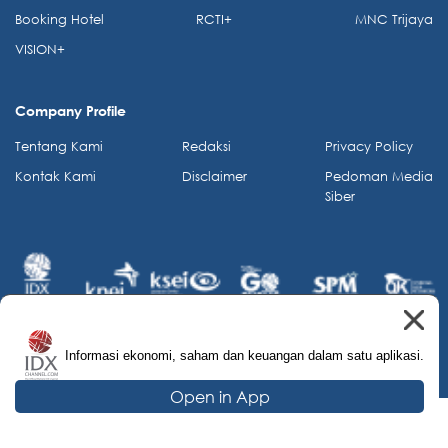
Booking Hotel
RCTI+
MNC Trijaya
VISION+
Company Profile
Tentang Kami
Redaksi
Privacy Policy
Kontak Kami
Disclaimer
Pedoman Media
Siber
Informasi ekonomi, saham dan keuangan dalam satu aplikasi.
© 2026 IDX Channel. All Rights Reserved.
Open in App