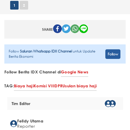
1
2
SHARE
Follow
Saluran Whatsapp IDX Channel
untuk Update
Follow
Berita Ekonomi
Follow Berita IDX Channel di
Google News
TAG:
Biaya haji
Komisi VIII
DPR
Usulan biaya haji
Tim Editor
Felldy Utama
Reporter