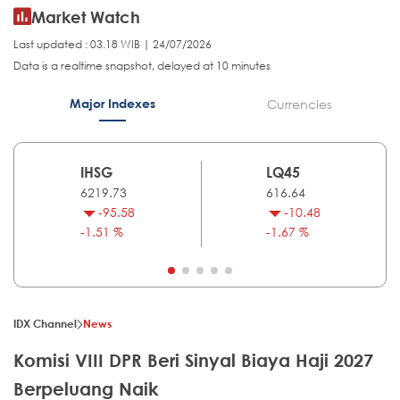
Market Watch
Last updated : 03.18 WIB | 24/07/2026
Data is a realtime snapshot, delayed at 10 minutes
Major Indexes
Currencies
IHSG
LQ45
6219.73
616.64
-95.58
-10.48
-1.51 %
-1.67 %
IDX Channel
News
Komisi VIII DPR Beri Sinyal Biaya Haji 2027
Berpeluang Naik