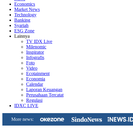
Economics
Market News
Technology
Banking
Syariah
ESG Zone
Lainnya
TV IDX Live
Milenomic
Inspirator
Infografis
Foto
Video
Ecotainment
Economia
Calendar
Laporan Keuangan
Perusahaan Tercatat
Regulasi
IDXC LIVE
More news: