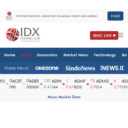
Install
Informasi ekonomi, saham dan keuangan dalam satu aplikasi.
Home
News
Economics
Market News
Technology
Ba
More news:
0
0
150
1
75
6
O
ACST
ADES
ADHI
ADMF
ADMG
ADM
0
0
0.42
0.61
0.9
2.73
90
35550
164
8225
214
1510
More Market Data