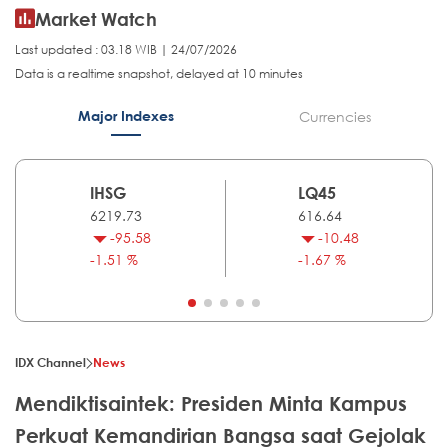
Market Watch
Last updated : 03.18 WIB | 24/07/2026
Data is a realtime snapshot, delayed at 10 minutes
Major Indexes
Currencies
IHSG
LQ45
6219.73
616.64
-95.58
-10.48
-1.51 %
-1.67 %
IDX Channel
News
Mendiktisaintek: Presiden Minta Kampus
Perkuat Kemandirian Bangsa saat Gejolak