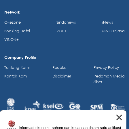
Network
Okezone
Sindonews
iNews
Booking Hotel
RCTI+
MNC Trijaya
VISION+
Company Profile
Tentang Kami
Redaksi
Privacy Policy
Kontak Kami
Disclaimer
Pedoman Media
Siber
Informasi ekonomi, saham dan keuangan dalam satu aplikasi.
© 2026 IDX Channel. All Rights Reserved.