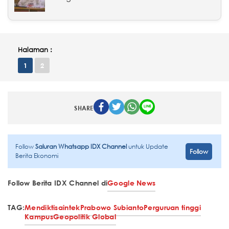
Halaman :
1
2
SHARE
Follow
Saluran Whatsapp IDX Channel
untuk Update
Follow
Berita Ekonomi
Follow Berita IDX Channel di
Google News
TAG:
Mendiktisaintek
Prabowo Subianto
Perguruan tinggi
Kampus
Geopolitik Global