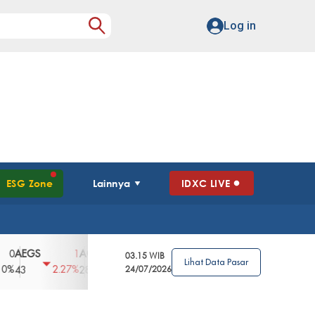
Log in
ESG Zone
Lainnya
IDXC LIVE
GS
AGII
AGRO
AGRS
AHAP
AIM
1
100
4
0
2
03.15 WIB
Lihat Data Pasar
2.27%
3.39%
2.63%
0%
2.04%
2850
148
24/07/2026
62
96
360