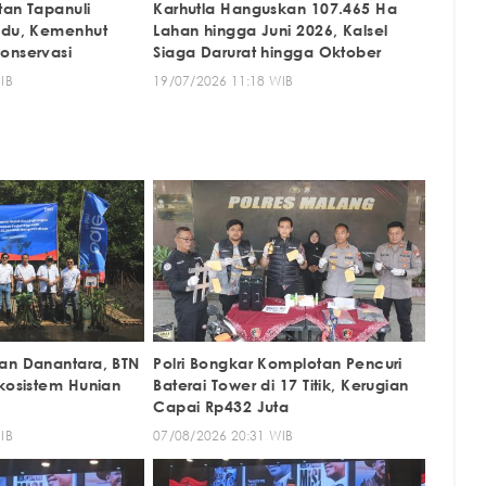
tan Tapanuli
Karhutla Hanguskan 107.465 Ha
idu, Kemenhut
Lahan hingga Juni 2026, Kalsel
onservasi
Siaga Darurat hingga Oktober
IB
19/07/2026 11:18 WIB
an Danantara, BTN
Polri Bongkar Komplotan Pencuri
Ekosistem Hunian
Baterai Tower di 17 Titik, Kerugian
Capai Rp432 Juta
IB
07/08/2026 20:31 WIB