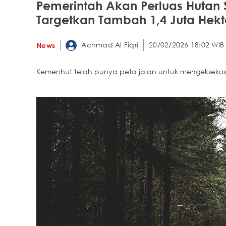
Pemerintah Akan Perluas Hutan 
Targetkan Tambah 1,4 Juta Hekt
Achmad Al Fiqri
20/02/2026 18:02 WIB
News
Kemenhut telah punya peta jalan untuk mengeksekusi 1