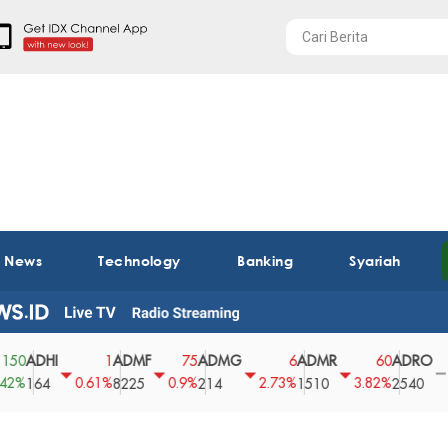
t News
Technology
Banking
Syariah
HI
ADMF
ADMG
ADMR
ADRO
AE
1
75
6
60
0
0.61%
0.9%
2.73%
3.82%
0%
4
8225
214
1510
2540
43