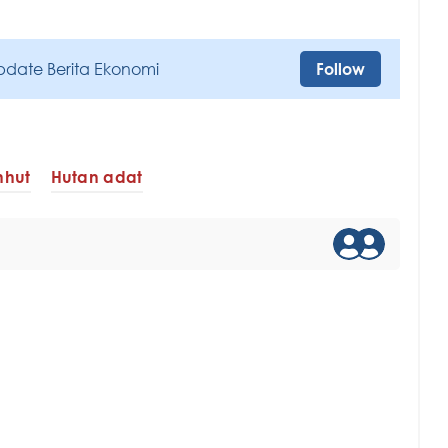
pdate Berita Ekonomi
Follow
hut
Hutan adat