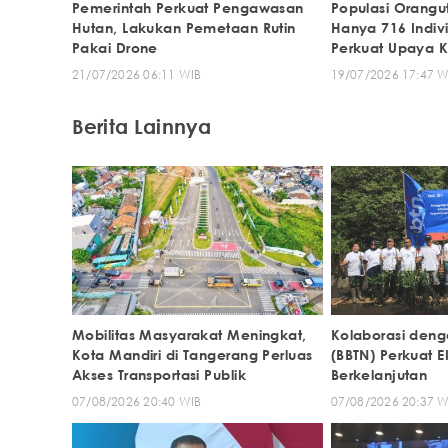
Pemerintah Perkuat Pengawasan
Populasi Orangu
Hutan, Lakukan Pemetaan Rutin
Hanya 716 Indiv
Pakai Drone
Perkuat Upaya K
21/07/2026 06:11 WIB
19/07/2026 17:47 W
Berita Lainnya
Mobilitas Masyarakat Meningkat,
Kolaborasi deng
Kota Mandiri di Tangerang Perluas
(BBTN) Perkuat 
Akses Transportasi Publik
Berkelanjutan
07/08/2026 20:40 WIB
07/08/2026 20:37 W