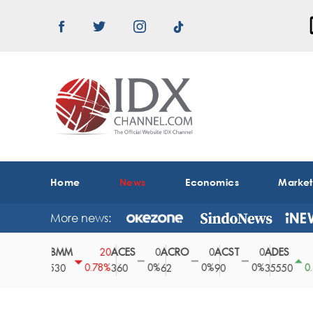
Home
News
Economics
Marke
More news:
ABMM
ACES
ACRO
ACST
ADES
AD
0
20
0
0
0
150
0%
0.78%
0%
0%
0%
0.42%
2530
360
62
90
35550
16