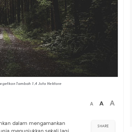
argetkan Tambah 1,4 Juta Hektare
A
A
A
alahkan dalam mengamankan
SHARE
unia menunjukkan sekali lagi