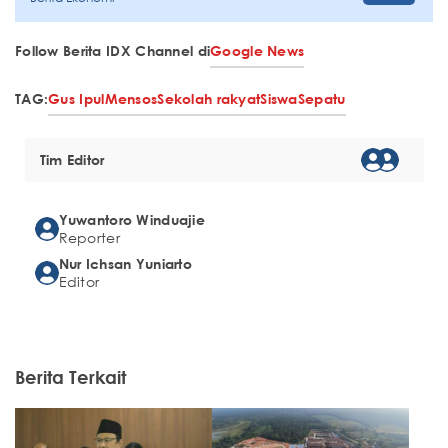
Follow Berita IDX Channel di
Google News
TAG:
Gus Ipul
Mensos
Sekolah rakyat
Siswa
Sepatu
Tim Editor
Yuwantoro Winduajie
Reporter
Nur Ichsan Yuniarto
Editor
Berita Terkait