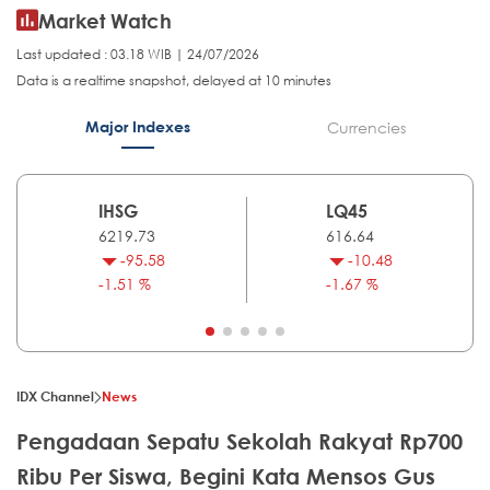
Market Watch
Last updated : 03.18 WIB | 24/07/2026
Data is a realtime snapshot, delayed at 10 minutes
Major Indexes
Currencies
IHSG
LQ45
6219.73
616.64
-95.58
-10.48
-1.51 %
-1.67 %
IDX Channel
News
Pengadaan Sepatu Sekolah Rakyat Rp700
Ribu Per Siswa, Begini Kata Mensos Gus