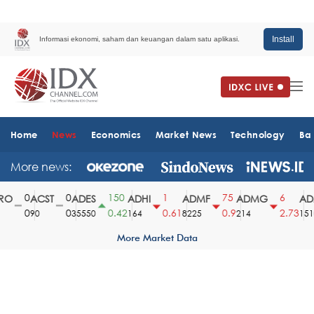
Install
Informasi ekonomi, saham dan keuangan dalam satu aplikasi.
Home
News
Economics
Market News
Technology
Ba
More news:
0
0
150
1
75
6
O
ACST
ADES
ADHI
ADMF
ADMG
ADM
0
0
0.42
0.61
0.9
2.73
90
35550
164
8225
214
1510
More Market Data