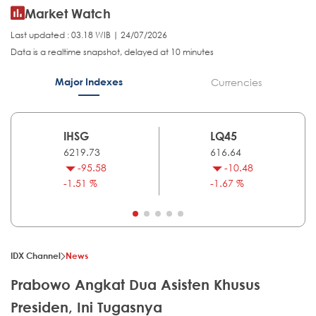
Market Watch
Last updated : 03.18 WIB | 24/07/2026
Data is a realtime snapshot, delayed at 10 minutes
Major Indexes
Currencies
IHSG
LQ45
6219.73
616.64
-95.58
-10.48
-1.51 %
-1.67 %
IDX Channel
News
Prabowo Angkat Dua Asisten Khusus
Presiden, Ini Tugasnya