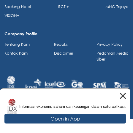
Booking Hotel
RCTI+
MNC Trijaya
VISION+
Company Profile
Tentang Kami
Redaksi
Privacy Policy
Kontak Kami
Disclaimer
Pedoman Media
Siber
Informasi ekonomi, saham dan keuangan dalam satu aplikasi.
© 2026 IDX Channel. All Rights Reserved.
Open in App