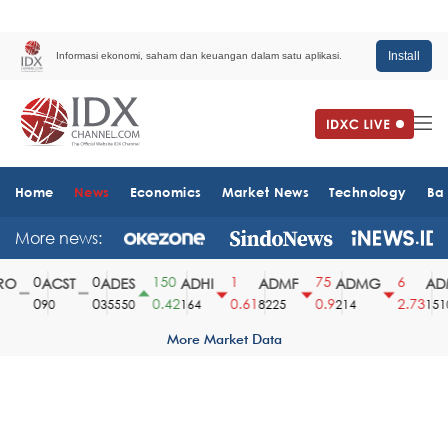
Install
Informasi ekonomi, saham dan keuangan dalam satu aplikasi.
Home
News
Economics
Market News
Technology
Ba
More news:
0
0
150
1
75
6
O
ACST
ADES
ADHI
ADMF
ADMG
ADM
0
0
0.42
0.61
0.9
2.73
90
35550
164
8225
214
1510
More Market Data