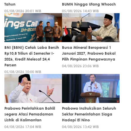
Tahun
BUMN hingga Utang Whoosh
05/08/2026 20:01 WIB
05/08/2026 14:43 WIB
BNI (BBNI) Cetak Laba Bersih
Bursa Mineral Beroperasi 1
Rp10,8 Triliun di Semester I-
Januari 2027, Prabowo Bakal
2026, Kredit Melesat 24,4
Pilih Pimpinan Pengawasnya
Persen
04/08/2026 23:06 WIB
05/08/2026 10:00 WIB
Prabowo Perintahkan Bahlil
Prabowo Instruksikan Seluruh
segera Atasi Pemadaman
Sektor Pemerintahan Siaga
Listrik di Kalimantan
Hadapi El Nino
04/08/2026 17:04 WIB
04/08/2026 13:42 WIB