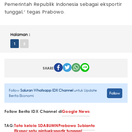
Pemerintah Republik Indonesia sebagai eksportir
tunggal," tegas Prabowo.
Halaman :
1
2
SHARE
Follow
Saluran Whatsapp IDX Channel
untuk Update
Follow
Berita Ekonomi
Follow Berita IDX Channel di
Google News
TAG:
Tata kelola SDA
BUMN
Prabowo Subianto
Ekspor satu pintu
eksportir tunggal