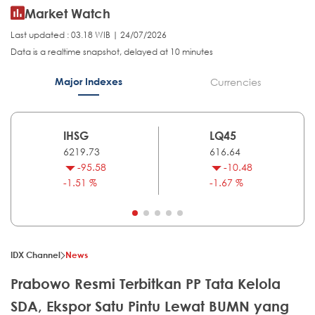
Market Watch
Last updated : 03.18 WIB | 24/07/2026
Data is a realtime snapshot, delayed at 10 minutes
Major Indexes
Currencies
IHSG
LQ45
6219.73
616.64
-95.58
-10.48
-1.51 %
-1.67 %
IDX Channel
News
Prabowo Resmi Terbitkan PP Tata Kelola
SDA, Ekspor Satu Pintu Lewat BUMN yang