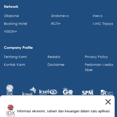
Network
Okezone
Sindonews
iNews
Booking Hotel
RCTI+
MNC Trijaya
VISION+
Company Profile
Tentang Kami
Redaksi
Privacy Policy
Kontak Kami
Disclaimer
Pedoman Media
Siber
Informasi ekonomi, saham dan keuangan dalam satu aplikasi.
© 2026 IDX Channel. All Rights Reserved.