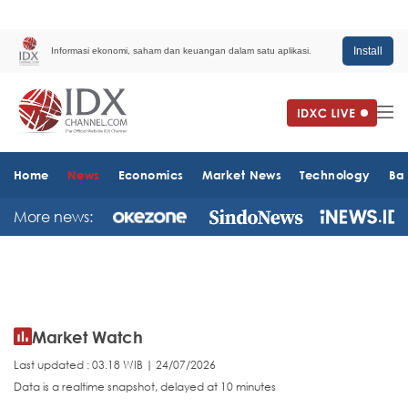
Install
Informasi ekonomi, saham dan keuangan dalam satu aplikasi.
Home
News
Economics
Market News
Technology
Ba
More news:
Market Watch
Last updated : 03.18 WIB | 24/07/2026
Data is a realtime snapshot, delayed at 10 minutes