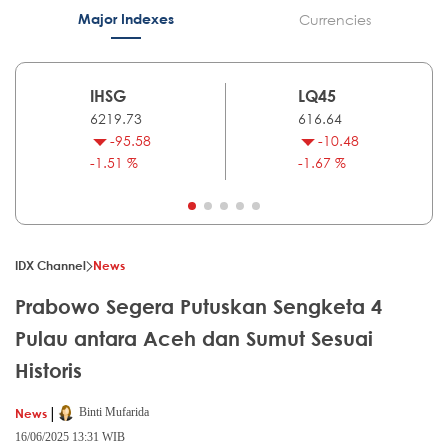
Major Indexes
Currencies
IHSG
LQ45
6219.73
616.64
-95.58
-10.48
-1.51 %
-1.67 %
IDX Channel
News
Prabowo Segera Putuskan Sengketa 4
Pulau antara Aceh dan Sumut Sesuai
Historis
|
News
Binti Mufarida
16/06/2025 13:31 WIB