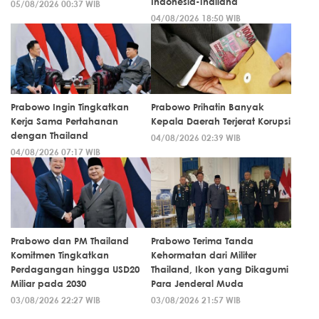
Indonesia-Thailand
05/08/2026 00:37 WIB
04/08/2026 18:50 WIB
Prabowo Ingin Tingkatkan
Prabowo Prihatin Banyak
Kerja Sama Pertahanan
Kepala Daerah Terjerat Korupsi
dengan Thailand
04/08/2026 02:39 WIB
04/08/2026 07:17 WIB
Prabowo dan PM Thailand
Prabowo Terima Tanda
Komitmen Tingkatkan
Kehormatan dari Militer
Perdagangan hingga USD20
Thailand, Ikon yang Dikagumi
Miliar pada 2030
Para Jenderal Muda
03/08/2026 22:27 WIB
03/08/2026 21:57 WIB