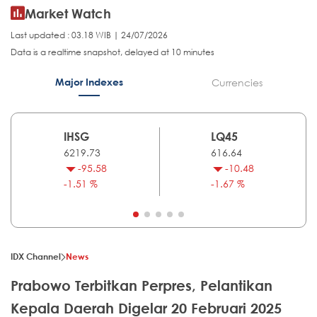
Market Watch
Last updated : 03.18 WIB | 24/07/2026
Data is a realtime snapshot, delayed at 10 minutes
Major Indexes
Currencies
IHSG
LQ45
6219.73
616.64
-95.58
-10.48
-1.51 %
-1.67 %
IDX Channel
News
Prabowo Terbitkan Perpres, Pelantikan
Kepala Daerah Digelar 20 Februari 2025