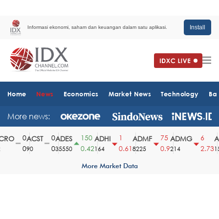
Install
Informasi ekonomi, saham dan keuangan dalam satu aplikasi.
Home
News
Economics
Market News
Technology
Ba
More news:
0
0
150
1
75
6
RO
ACST
ADES
ADHI
ADMF
ADMG
AD
0
0
0.42
0.61
0.9
2.73
90
35550
164
8225
214
151
More Market Data