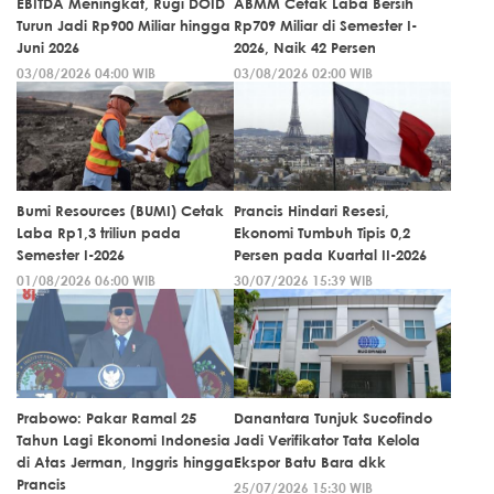
EBITDA Meningkat, Rugi DOID
ABMM Cetak Laba Bersih
Turun Jadi Rp900 Miliar hingga
Rp709 Miliar di Semester I-
Juni 2026
2026, Naik 42 Persen
03/08/2026 04:00 WIB
03/08/2026 02:00 WIB
Bumi Resources (BUMI) Cetak
Prancis Hindari Resesi,
Laba Rp1,3 triliun pada
Ekonomi Tumbuh Tipis 0,2
Semester I-2026
Persen pada Kuartal II-2026
01/08/2026 06:00 WIB
30/07/2026 15:39 WIB
Prabowo: Pakar Ramal 25
Danantara Tunjuk Sucofindo
Tahun Lagi Ekonomi Indonesia
Jadi Verifikator Tata Kelola
di Atas Jerman, Inggris hingga
Ekspor Batu Bara dkk
Prancis
25/07/2026 15:30 WIB