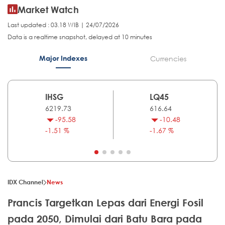
Market Watch
Last updated : 03.18 WIB | 24/07/2026
Data is a realtime snapshot, delayed at 10 minutes
Major Indexes
Currencies
IHSG
LQ45
6219.73
616.64
-95.58
-10.48
-1.51 %
-1.67 %
IDX Channel
News
Prancis Targetkan Lepas dari Energi Fosil
pada 2050, Dimulai dari Batu Bara pada