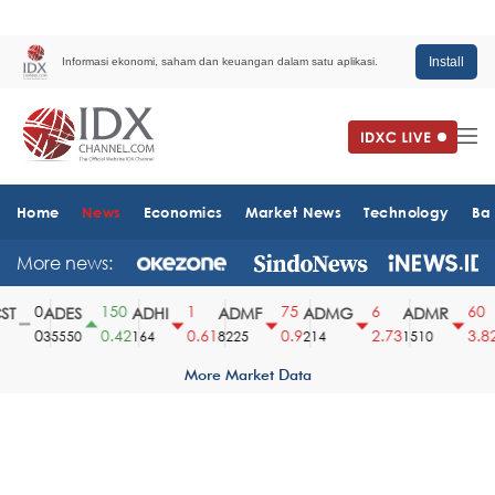
Install
Informasi ekonomi, saham dan keuangan dalam satu aplikasi.
Home
News
Economics
Market News
Technology
Ba
More news:
0
150
1
75
6
60
T
ADES
ADHI
ADMF
ADMG
ADMR
0
0.42
0.61
0.9
2.73
3.82
35550
164
8225
214
1510
2
More Market Data