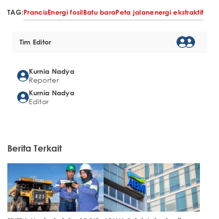
TAG:
Prancis
Energi fosil
Batu bara
Peta jalan
energi ekstraktif
Tim Editor
Kurnia Nadya
Reporter
Kurnia Nadya
Editor
Berita Terkait