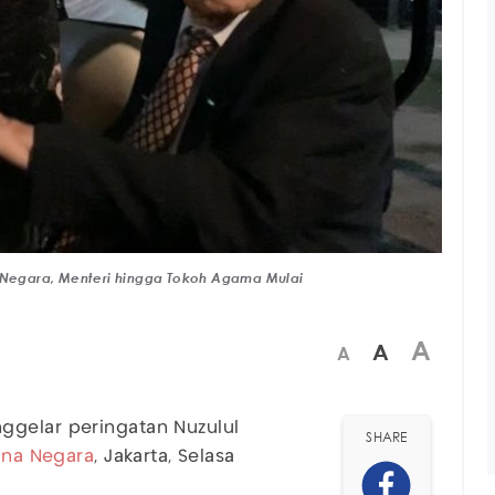
a Negara, Menteri hingga Tokoh Agama Mulai
A
A
A
gelar peringatan Nuzulul
SHARE
ana Negara
, Jakarta, Selasa