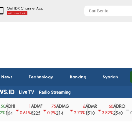
t News
Technology
Banking
Syariah
HI
ADMF
ADMG
ADMR
ADRO
AE
1
75
6
60
0
0.61%
0.9%
2.73%
3.82%
0%
4
8225
214
1510
2540
43