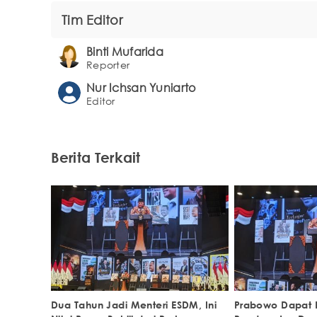
Tim Editor
Binti Mufarida
Reporter
Nur Ichsan Yuniarto
Editor
Berita Terkait
Dua Tahun Jadi Menteri ESDM, Ini
Prabowo Dapat 