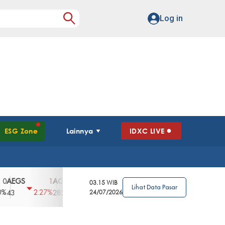
Log in
ESG Zone
Lainnya
IDXC LIVE
GS
AGII
AGRO
AGRS
AHAP
AIM
1
100
4
0
2
03.15 WIB
Lihat Data Pasar
2.27%
3.39%
2.63%
0%
2.04%
2850
148
24/07/2026
62
96
360