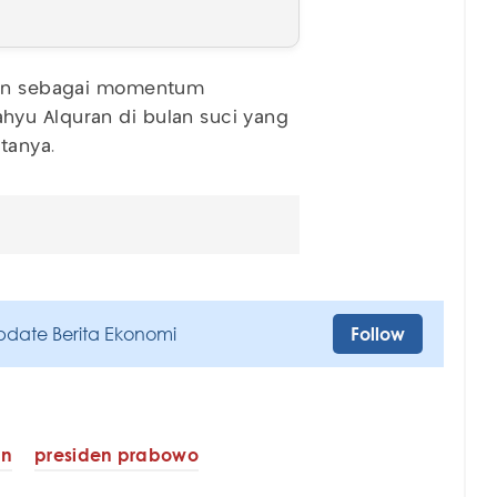
r'an sebagai momentum
hyu Alquran di bulan suci yang
tanya.
pdate Berita Ekonomi
Follow
an
presiden prabowo