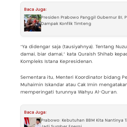
Baca Juga:
Presiden Prabowo Panggil Gubernur BI, Pu
Dampak Konflik Timteng
"Ya didengar saja (tausiyahnya). Tentang Nuzu
damai, biar damai," kata Quraish Shihab kep
Kompleks Istana Kepresidenan.
Sementara itu, Menteri Koordinator bidang 
Muhaimin Iskandar atau Cak Imin mengatak
memperingati turunnya Wahyu Al-Qur'an.
Baca Juga:
Prabowo: Kebutuhan BBM Kita Nantinya Ta
Jadi Sumber Energi