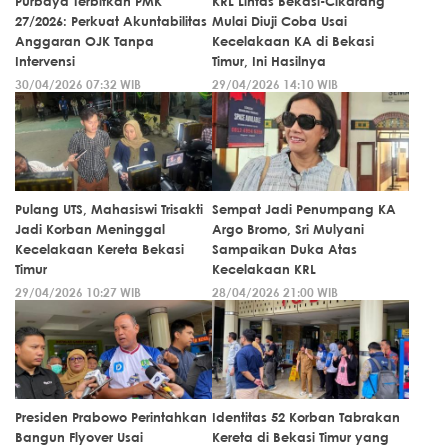
Purbaya Terbitkan PMK
KRL Lintas Bekasi-Cikarang
27/2026: Perkuat Akuntabilitas
Mulai Diuji Coba Usai
Anggaran OJK Tanpa
Kecelakaan KA di Bekasi
Intervensi
Timur, Ini Hasilnya
30/04/2026 07:32 WIB
29/04/2026 14:10 WIB
Pulang UTS, Mahasiswi Trisakti
Sempat Jadi Penumpang KA
Jadi Korban Meninggal
Argo Bromo, Sri Mulyani
Kecelakaan Kereta Bekasi
Sampaikan Duka Atas
Timur
Kecelakaan KRL
29/04/2026 10:27 WIB
28/04/2026 21:00 WIB
Presiden Prabowo Perintahkan
Identitas 52 Korban Tabrakan
Bangun Flyover Usai
Kereta di Bekasi Timur yang