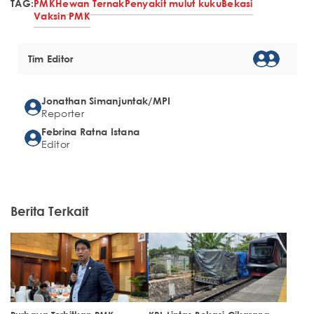
TAG:
PMK
Hewan Ternak
Penyakit mulut kuku
Bekasi
Vaksin PMK
Tim Editor
Jonathan Simanjuntak/MPI
Reporter
Febrina Ratna Istana
Editor
Berita Terkait