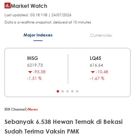
Market Watch
Last updated : 03.18 WIB | 24/07/2026
Data is a realtime snapshot, delayed at 10 minutes
Major Indexes
Currencies
IHSG
LQ45
6219.73
616.64
-95.58
-10.48
-1.51 %
-1.67 %
IDX Channel
News
Sebanyak 6.538 Hewan Ternak di Bekasi
Sudah Terima Vaksin PMK