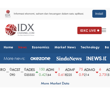
Install
Informasi ekonomi, saham dan keuangan dalam satu aplikasi.
Home
News
Economics
Market News
Technology
Ba
More news:
0
0
150
1
75
6
O
ACST
ADES
ADHI
ADMF
ADMG
AD
0
0
0.42
0.61
0.9
2.73
90
35550
164
8225
214
1510
More Market Data