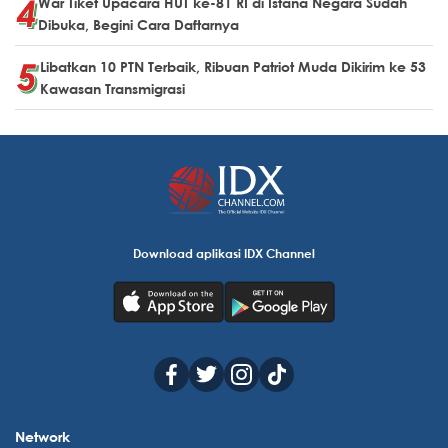
War Tiket Upacara HUT ke-81 RI di Istana Negara Sudah
Dibuka, Begini Cara Daftarnya
Libatkan 10 PTN Terbaik, Ribuan Patriot Muda Dikirim ke 53
Kawasan Transmigrasi
Download aplikasi IDX Channel
Network