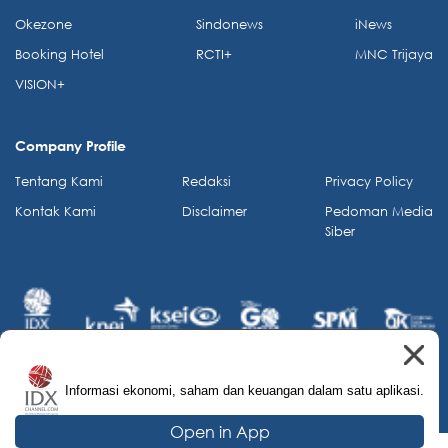
Okezone
Sindonews
iNews
Booking Hotel
RCTI+
MNC Trijaya
VISION+
Company Profile
Tentang Kami
Redaksi
Privacy Policy
Kontak Kami
Disclaimer
Pedoman Media
Siber
Informasi ekonomi, saham dan keuangan dalam satu aplikasi.
© 2026 IDX Channel. All Rights Reserved.
Open in App