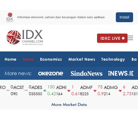
Install
Informasi ekonomi, saham dan keuangan dalam satu aplikasi.
Home
News
Economics
Market News
Technology
Ba
More news:
0
0
150
1
75
6
O
ACST
ADES
ADHI
ADMF
ADMG
ADM
0
0
0.42
0.61
0.9
2.73
90
35550
164
8225
214
1510
More Market Data