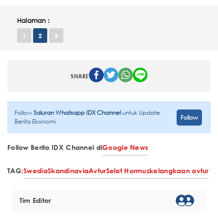
Halaman :
1
2
3
SHARE
Follow
Saluran Whatsapp IDX Channel
untuk Update
Follow
Berita Ekonomi
Follow Berita IDX Channel di
Google News
TAG:
Swedia
Skandinavia
Avtur
Selat Hormuz
kelangkaan avtur
Tim Editor