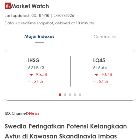
Market Watch
Last updated : 03.18 WIB | 24/07/2026
Data is a realtime snapshot, delayed at 10 minutes
Major Indexes
Currencies
IHSG
LQ45
6219.73
616.64
-95.58
-10.48
-1.51 %
-1.67 %
IDX Channel
News
Swedia Peringatkan Potensi Kelangkaan
Avtur di Kawasan Skandinavia Imbas