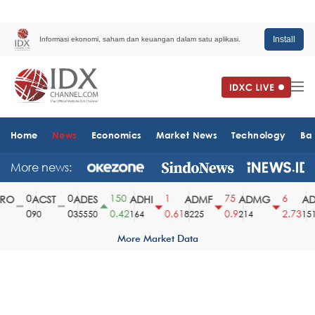
Install
Informasi ekonomi, saham dan keuangan dalam satu aplikasi.
Home
News
Economics
Market News
Technology
Ba
More news:
0
0
150
1
75
6
O
ACST
ADES
ADHI
ADMF
ADMG
ADM
0
0
0.42
0.61
0.9
2.73
90
35550
164
8225
214
1510
More Market Data