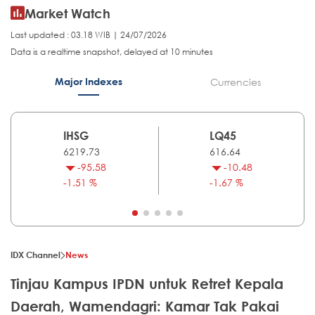
Market Watch
Last updated : 03.18 WIB | 24/07/2026
Data is a realtime snapshot, delayed at 10 minutes
Major Indexes
Currencies
IHSG
LQ45
6219.73
616.64
-95.58
-10.48
-1.51 %
-1.67 %
IDX Channel
News
Tinjau Kampus IPDN untuk Retret Kepala
Daerah, Wamendagri: Kamar Tak Pakai