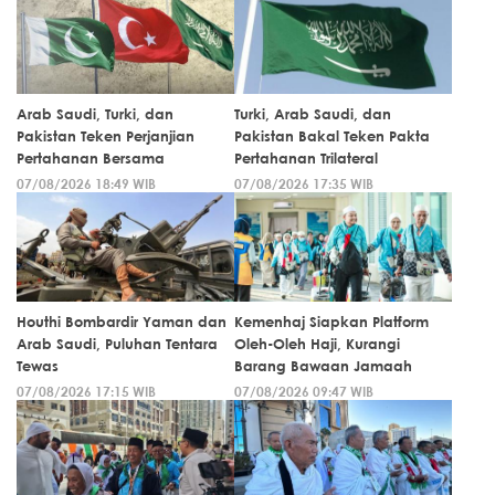
Arab Saudi, Turki, dan
Turki, Arab Saudi, dan
Pakistan Teken Perjanjian
Pakistan Bakal Teken Pakta
Pertahanan Bersama
Pertahanan Trilateral
07/08/2026 18:49 WIB
07/08/2026 17:35 WIB
Houthi Bombardir Yaman dan
Kemenhaj Siapkan Platform
Arab Saudi, Puluhan Tentara
Oleh-Oleh Haji, Kurangi
Tewas
Barang Bawaan Jamaah
07/08/2026 17:15 WIB
07/08/2026 09:47 WIB