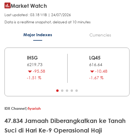
Market Watch
Last updated : 03.18 WIB | 24/07/2026
Data is a realtime snapshot, delayed at 10 minutes
Major Indexes
Currencies
IHSG
LQ45
6219.73
616.64
-95.58
-10.48
-1.51 %
-1.67 %
IDX Channel
Syariah
47.834 Jamaah Diberangkatkan ke Tanah
Suci di Hari Ke-9 Operasional Haji