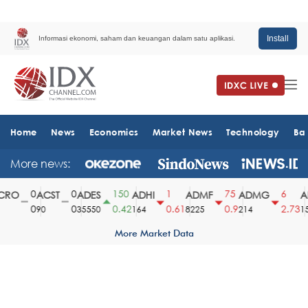
Install
Informasi ekonomi, saham dan keuangan dalam satu aplikasi.
Home
News
Economics
Market News
Technology
Ba
More news:
0
0
150
1
75
6
RO
ACST
ADES
ADHI
ADMF
ADMG
AD
0
0
0.42
0.61
0.9
2.73
90
35550
164
8225
214
151
More Market Data