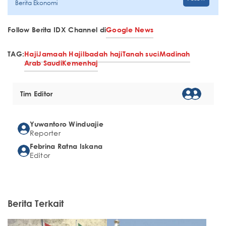
Berita Ekonomi
Follow Berita IDX Channel di
Google News
TAG:
Haji
Jamaah Haji
Ibadah haji
Tanah suci
Madinah
Arab Saudi
Kemenhaj
Tim Editor
Yuwantoro Winduajie
Reporter
Febrina Ratna Iskana
Editor
Berita Terkait