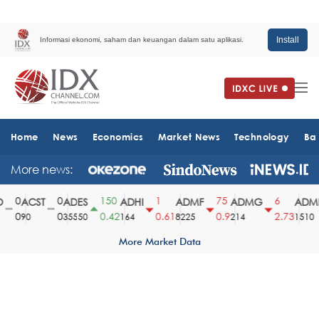
Install
Informasi ekonomi, saham dan keuangan dalam satu aplikasi.
Home
News
Economics
Market News
Technology
Ba
More news:
0
0
150
1
75
6
ACST
ADES
ADHI
ADMF
ADMG
ADMR
0
0
0.42
0.61
0.9
2.73
90
35550
164
8225
214
1510
More Market Data