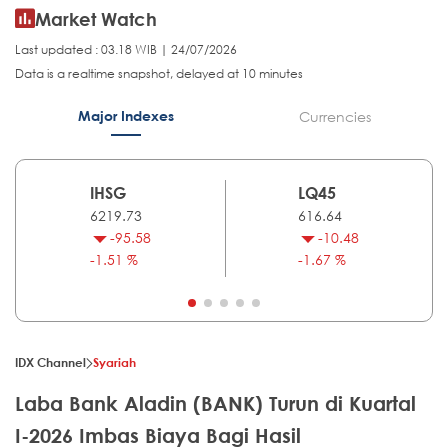
Market Watch
Last updated : 03.18 WIB | 24/07/2026
Data is a realtime snapshot, delayed at 10 minutes
Major Indexes
Currencies
IHSG
LQ45
6219.73
616.64
-95.58
-10.48
-1.51 %
-1.67 %
IDX Channel
Syariah
Laba Bank Aladin (BANK) Turun di Kuartal
I-2026 Imbas Biaya Bagi Hasil