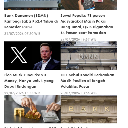
Bank Danamon (BDMN)
Survei Populix: 73 persen
Kantongi Laba Rp2,4 Triliun di
Masyarakat Masih Pakai
Semester I-2026
Uang Tunai, QRIS Digunakan
64 Persen saat Ramadan
31/07/2026 07:50 WIB
29/07/2026 16:59 WIB
Elon Musk Luncurkan X
OJK Sebut Kondisi Perbankan
Money, Hanya untuk yang
Masih Resilien di Tengah
Dapat Undangan
Volatilitas Pasar
29/07/2026 15:33 WIB
28/07/2026 13:56 WIB