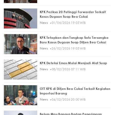
KPK Periksa 20 Petinggi Forwarder Terkait
Kasus Dugaan Suap Bea Cukai
·
News
01/06/2026 19:05 WIB
KPK Tetapkan dan Tangkap Satu Tersangka
Baru Kasus Dugaan Suap Ditjen Bea Cukai
·
News
26/02/2026 19:05 WIB
KPK Deteksi Emas Mulai Menjadi Alat Suap
·
News
08/02/2026 07:11 WIB
OTT KPK di Ditjen Bea Cukai Terkait Kegiatan
Importasi Barang
·
News
04/02/2026 20:00 WIB
Belum Mau Bangun Badan Penerimaan