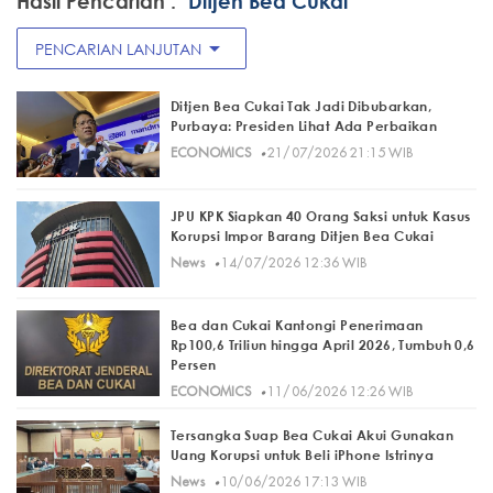
Hasil Pencarian :
"Ditjen Bea Cukai"
arrow_drop_down
PENCARIAN LANJUTAN
Ditjen Bea Cukai Tak Jadi Dibubarkan,
Purbaya: Presiden Lihat Ada Perbaikan
·
ECONOMICS
21/07/2026 21:15 WIB
JPU KPK Siapkan 40 Orang Saksi untuk Kasus
Korupsi Impor Barang Ditjen Bea Cukai
·
News
14/07/2026 12:36 WIB
Bea dan Cukai Kantongi Penerimaan
Rp100,6 Triliun hingga April 2026, Tumbuh 0,6
Persen
·
ECONOMICS
11/06/2026 12:26 WIB
Tersangka Suap Bea Cukai Akui Gunakan
Uang Korupsi untuk Beli iPhone Istrinya
·
News
10/06/2026 17:13 WIB