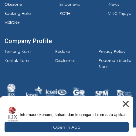
Okezone
Sindonews
iNews
Booking Hotel
RCTI+
MNC Trijaya
VISION+
Company Profile
Tentang Kami
Redaksi
Privacy Policy
Kontak Kami
Disclaimer
Pedoman Media
Siber
Informasi ekonomi, saham dan keuangan dalam satu aplikasi.
© 2026 IDX Channel. All Rights Reserved.
Open in App