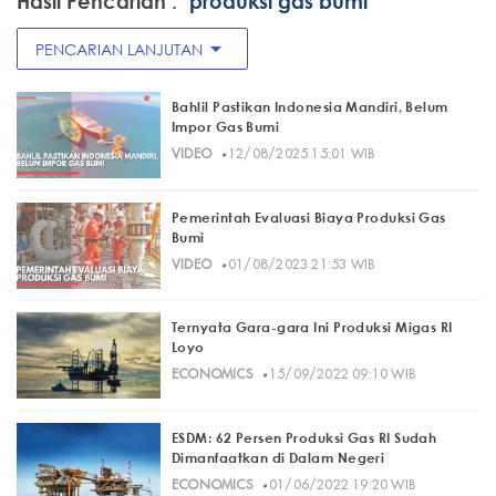
Hasil Pencarian :
"produksi gas bumi"
arrow_drop_down
PENCARIAN LANJUTAN
Bahlil Pastikan Indonesia Mandiri, Belum
Impor Gas Bumi
·
VIDEO
12/08/2025 15:01 WIB
Pemerintah Evaluasi Biaya Produksi Gas
Bumi
·
VIDEO
01/08/2023 21:53 WIB
Ternyata Gara-gara Ini Produksi Migas RI
Loyo
·
ECONOMICS
15/09/2022 09:10 WIB
ESDM: 62 Persen Produksi Gas RI Sudah
Dimanfaatkan di Dalam Negeri
·
ECONOMICS
01/06/2022 19:20 WIB