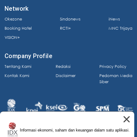
Network
Okezone
Sindonews
iNews
Booking Hotel
RCTI+
MNC Trijaya
VISION+
Company Profile
Tentang Kami
Redaksi
Privacy Policy
Kontak Kami
Disclaimer
Pedoman Media
Siber
Informasi ekonomi, saham dan keuangan dalam satu aplikasi.
© 2026 IDX Channel. All Rights Reserved.