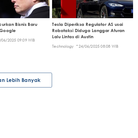
urkan Bisnis Baru
Tesla Diperiksa Regulator AS usai
 Google
Robotaksi Diduga Langgar Aturan
Lalu Lintas di Austin
/06/2025 09:09 WIB
·
Technology
24/06/2025 08:08 WIB
an Lebih Banyak