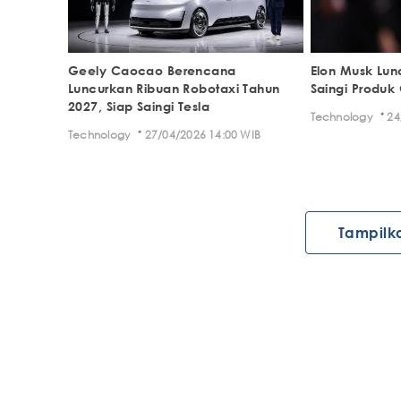
Geely Caocao Berencana
Elon Musk Lunc
Luncurkan Ribuan Robotaxi Tahun
Saingi Produk
2027, Siap Saingi Tesla
·
Technology
24
·
Technology
27/04/2026 14:00 WIB
Tampilk