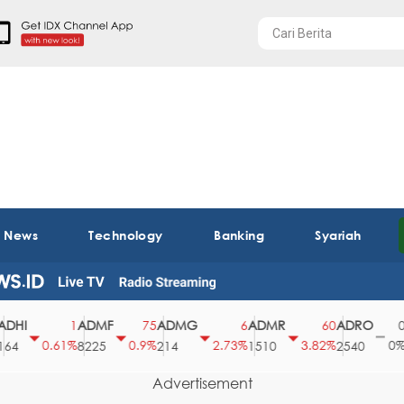
t News
Technology
Banking
Syariah
I
ADMF
ADMG
ADMR
ADRO
AE
1
75
6
60
0
0.61%
0.9%
2.73%
3.82%
0%
8225
214
1510
2540
43
Advertisement