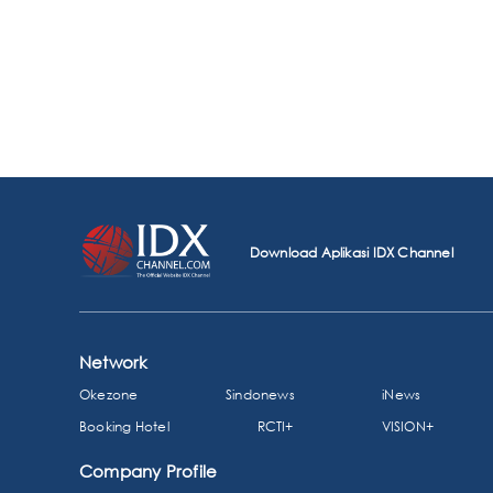
Download Aplikasi IDX Channel
Network
Okezone
Sindonews
iNews
Booking Hotel
RCTI+
VISION+
Company Profile