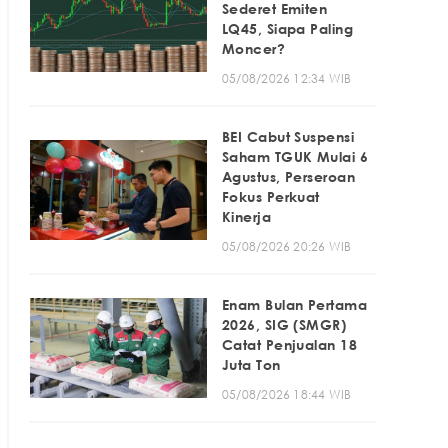
Sederet Emiten
LQ45, Siapa Paling
Moncer?
05/08/2026 12:34 WIB
BEI Cabut Suspensi
Saham TGUK Mulai 6
Agustus, Perseroan
Fokus Perkuat
Kinerja
05/08/2026 20:26 WIB
Enam Bulan Pertama
2026, SIG (SMGR)
Catat Penjualan 18
Juta Ton
05/08/2026 18:44 WIB