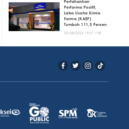
Pertahankan
Performa Positif,
Laba Usaha Kimia
Farma (KAEF)
Tumbuh 111,3 Persen
05/08/2026 19:01 WIB