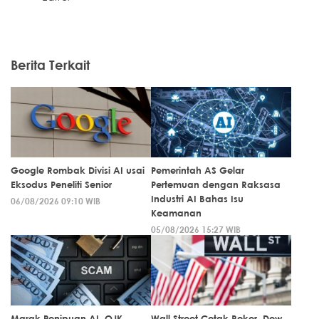
Berita Terkait
Google Rombak Divisi AI usai
Pemerintah AS Gelar
Eksodus Peneliti Senior
Pertemuan dengan Raksasa
Industri AI Bahas Isu
06/08/2026 09:10 WIB
Keamanan
05/08/2026 15:27 WIB
Marak Penipuan AI, OJK
Wall Street Cetak Rekor, Dow