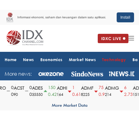
Install
Informasi ekonomi, saham dan keuangan dalam satu aplikasi.
Home
News
Economics
Market News
Technology
Ba
More news:
0
0
150
1
75
6
O
ACST
ADES
ADHI
ADMF
ADMG
ADM
0
0
0.42
0.61
0.9
2.73
90
35550
164
8225
214
1510
More Market Data