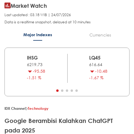
Market Watch
Last updated : 03.18 WIB | 24/07/2026
Data is a realtime snapshot, delayed at 10 minutes
Major Indexes
Currencies
IHSG
LQ45
6219.73
616.64
-95.58
-10.48
-1.51 %
-1.67 %
IDX Channel
Technology
Google Berambisi Kalahkan ChatGPT
pada 2025