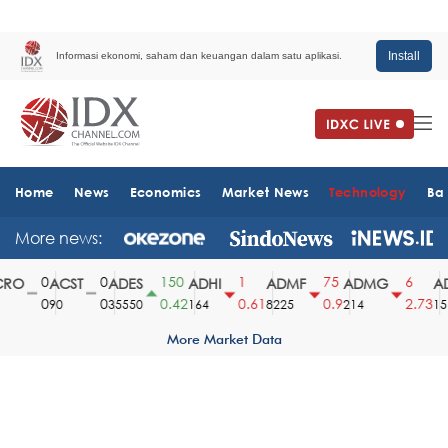
Install
Informasi ekonomi, saham dan keuangan dalam satu aplikasi.
Home
News
Economics
Market News
Technology
Ba
More news:
0
0
150
1
75
6
RO
ACST
ADES
ADHI
ADMF
ADMG
AD
0
0
0.42
0.61
0.9
2.73
90
35550
164
8225
214
151
More Market Data