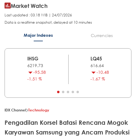
Market Watch
Last updated : 03.18 WIB | 24/07/2026
Data is a realtime snapshot, delayed at 10 minutes
Major Indexes
Currencies
IHSG
LQ45
6219.73
616.64
-95.58
-10.48
-1.51 %
-1.67 %
IDX Channel
Technology
Pengadilan Korsel Batasi Rencana Mogok
Karyawan Samsung yang Ancam Produksi