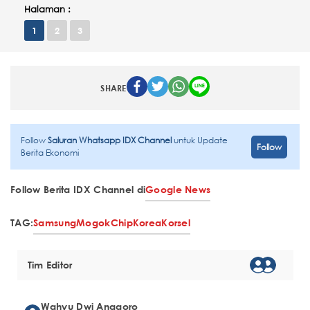
Halaman :
1
2
3
SHARE
Follow
Saluran Whatsapp IDX Channel
untuk Update
Follow
Berita Ekonomi
Follow Berita IDX Channel di
Google News
TAG:
Samsung
Mogok
Chip
Korea
Korsel
Tim Editor
Wahyu Dwi Anggoro