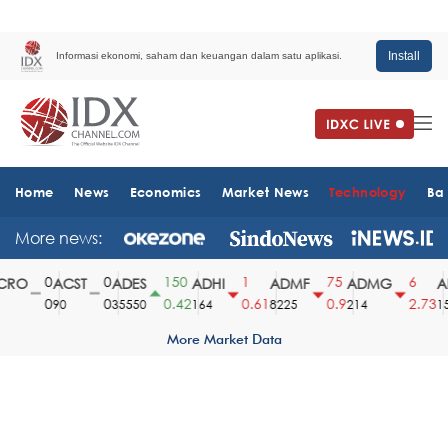
Install
Informasi ekonomi, saham dan keuangan dalam satu aplikasi.
Home
News
Economics
Market News
Technology
Ba
More news:
0
0
150
1
75
6
RO
ACST
ADES
ADHI
ADMF
ADMG
AD
0
0
0.42
0.61
0.9
2.73
90
35550
164
8225
214
151
More Market Data