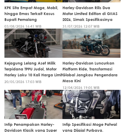
KPK Sita Empat Moge, Mobil,
Harley-Davidson Rilis Dua
hingga Emas Terkait Kasus
Motor Limited Edition di GIIAS
Bupati Pemalang
2026, Simak Spesifikasinya
03/08/2026 16:41 WIB
31/07/2026 12:07 WIB
Kejagung Lelang Aset Milik
Harley-Davidson Luncurkan
Terpidana TPPU Judol, Motor
Platform Ride, Transformasi
Harley Laku 10 Kali Harga Limit
Global Jangkau Pengendara
Masa Kini
20/05/2026 17:03 WIB
12/04/2026 19:05 WIB
Intip Penampakan Harley-
Intip Spesifikasi Moge Patwal
Davidson Klasik yang Super
yang Dijajal Purbaya,