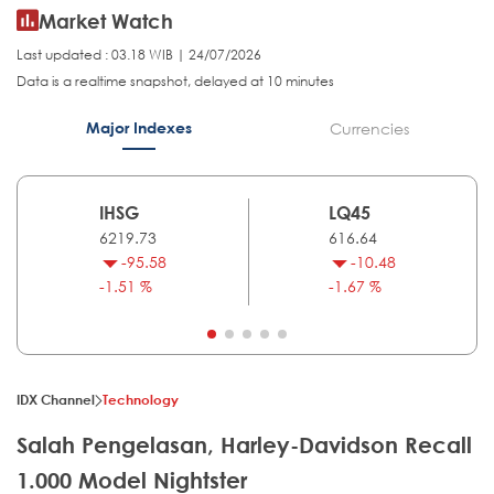
Market Watch
Last updated : 03.18 WIB | 24/07/2026
Data is a realtime snapshot, delayed at 10 minutes
Major Indexes
Currencies
IHSG
LQ45
6219.73
616.64
-95.58
-10.48
-1.51 %
-1.67 %
IDX Channel
Technology
Salah Pengelasan, Harley-Davidson Recall
1.000 Model Nightster