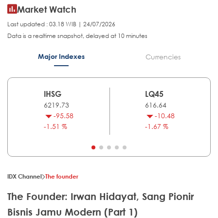
Market Watch
Last updated : 03.18 WIB | 24/07/2026
Data is a realtime snapshot, delayed at 10 minutes
Major Indexes
Currencies
IHSG
LQ45
6219.73
616.64
-95.58
-10.48
-1.51 %
-1.67 %
IDX Channel
The founder
The Founder: Irwan Hidayat, Sang Pionir
Bisnis Jamu Modern (Part 1)