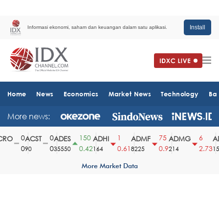
Install
Informasi ekonomi, saham dan keuangan dalam satu aplikasi.
Home
News
Economics
Market News
Technology
Ba
More news:
0
0
150
1
75
6
RO
ACST
ADES
ADHI
ADMF
ADMG
AD
0
0
0.42
0.61
0.9
2.73
90
35550
164
8225
214
151
More Market Data