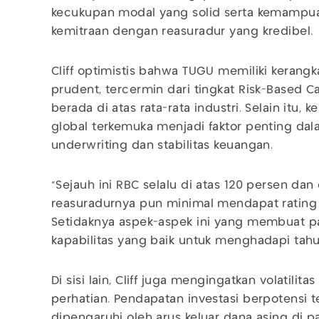
kecukupan modal yang solid serta kemampua
kemitraan dengan reasuradur yang kredibel.
Cliff optimistis bahwa TUGU memiliki kerang
prudent, tercermin dari tingkat Risk-Based Ca
berada di atas rata-rata industri. Selain itu,
global terkemuka menjadi faktor penting da
underwriting dan stabilitas keuangan.
“Sejauh ini RBC selalu di atas 120 persen dan d
reasuradurnya pun minimal mendapat rating A
Setidaknya aspek-aspek ini yang membuat p
kapabilitas yang baik untuk menghadapi ta
Di sisi lain, Cliff juga mengingatkan volatili
perhatian. Pendapatan investasi berpotensi 
dipengaruhi oleh arus keluar dana asing di p