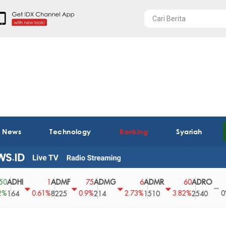
t News
Technology
Banking
Syariah
I
ADMF
ADMG
ADMR
ADRO
AEG
1
75
6
60
0
0.61%
0.9%
2.73%
3.82%
0%
8225
214
1510
2540
43