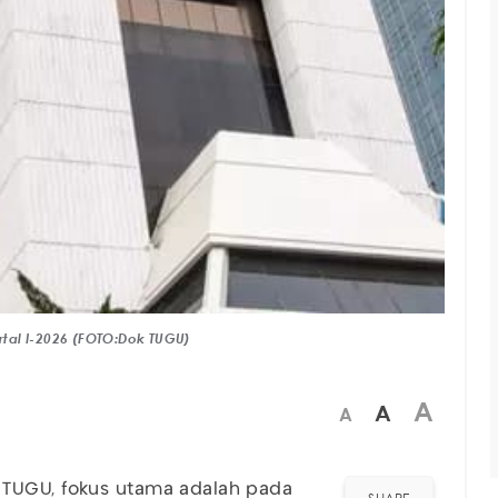
artal I-2026 (FOTO:Dok TUGU)
A
A
A
 TUGU, fokus utama adalah pada