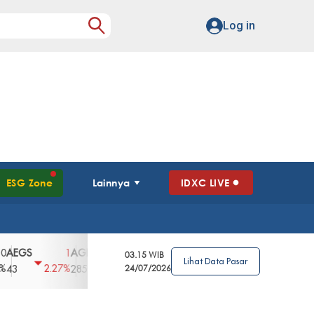
Log in
ESG Zone
Lainnya
IDXC LIVE
S
AGII
AGRO
AGRS
AHAP
AIMS
1
100
4
0
2
03.15 WIB
Lihat Data Pasar
2.27%
3.39%
2.63%
0%
2.04%
2850
148
24/07/2026
62
96
360