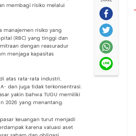
SHARE
n membagi risiko melalui
ka manajemen risiko yang
pital (RBC) yang tinggi dan
 kemitraan dengan reasuradur
lam menjaga kapasitas
i atas rata-rata industri,
- dan juga tidak terkonsentrasi.
asar yakin bahwa TUGU memiliki
hun 2026 yang menantang.
tas pasar keuangan turut menjadi
terdampak karena valuasi aset
asar saham dan obligasi