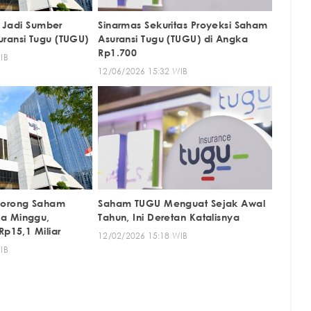
ih Jadi Sumber
Sinarmas Sekuritas Proyeksi Saham
ransi Tugu (TUGU)
Asuransi Tugu (TUGU) di Angka
Rp1.700
IB
12/06/2026 15:32 WIB
Borong Saham
Saham TUGU Menguat Sejak Awal
a Minggu,
Tahun, Ini Deretan Katalisnya
Rp15,1 Miliar
12/02/2026 15:18 WIB
IB