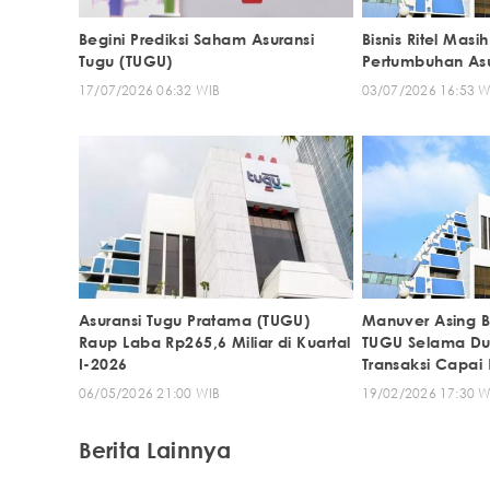
Begini Prediksi Saham Asuransi
Bisnis Ritel Mas
Tugu (TUGU)
Pertumbuhan Asu
17/07/2026 06:32 WIB
03/07/2026 16:53 W
Asuransi Tugu Pratama (TUGU)
Manuver Asing 
Raup Laba Rp265,6 Miliar di Kuartal
TUGU Selama Du
I-2026
Transaksi Capai 
06/05/2026 21:00 WIB
19/02/2026 17:30 W
Berita Lainnya