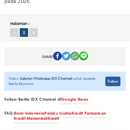
pada 2026.
Halaman :
1
2
3
SHARE
Follow
Saluran Whatsapp IDX Channel
untuk Update
Follow
Berita Ekonomi
Follow Berita IDX Channel di
Google News
TAG:
Bank indonesia
Pelaku Usaha
Kredit Perbankan
Kredit Melambat
Kredit