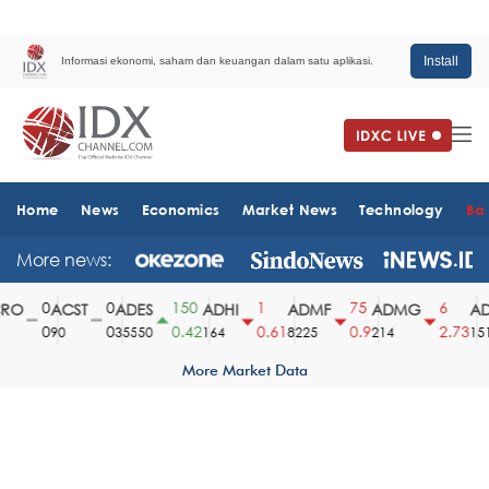
Install
Informasi ekonomi, saham dan keuangan dalam satu aplikasi.
Home
News
Economics
Market News
Technology
Ba
More news:
0
0
150
1
75
6
O
ACST
ADES
ADHI
ADMF
ADMG
AD
0
0
0.42
0.61
0.9
2.73
90
35550
164
8225
214
1510
More Market Data