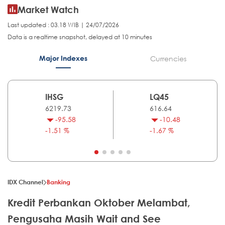
Market Watch
Last updated : 03.18 WIB | 24/07/2026
Data is a realtime snapshot, delayed at 10 minutes
Major Indexes
Currencies
IHSG
LQ45
6219.73
616.64
-95.58
-10.48
-1.51 %
-1.67 %
IDX Channel
Banking
Kredit Perbankan Oktober Melambat,
Pengusaha Masih Wait and See