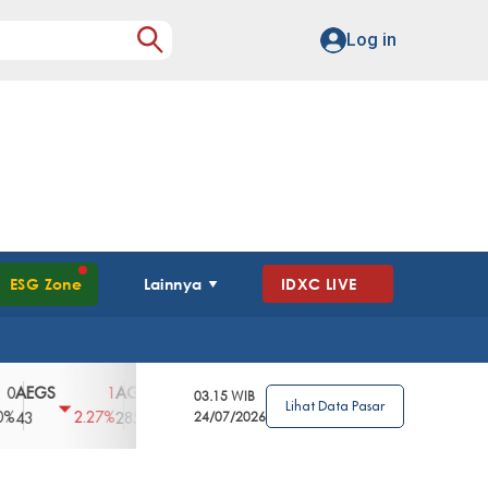
Log in
ESG Zone
Lainnya
IDXC LIVE
GS
AGII
AGRO
AGRS
AHAP
AIM
1
100
4
0
2
03.15 WIB
Lihat Data Pasar
2.27%
3.39%
2.63%
0%
2.04%
2850
148
24/07/2026
62
96
360