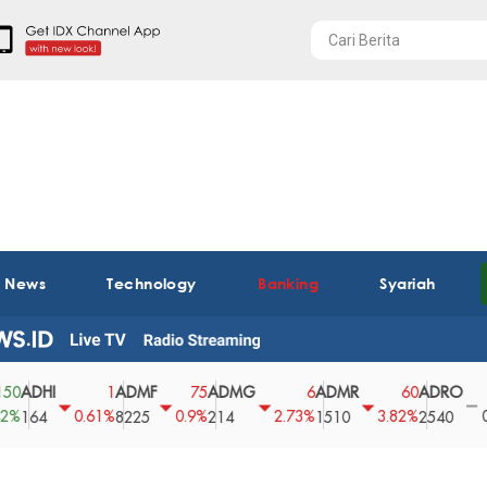
t News
Technology
Banking
Syariah
HI
ADMF
ADMG
ADMR
ADRO
AE
1
75
6
60
0
0.61%
0.9%
2.73%
3.82%
0%
4
8225
214
1510
2540
43