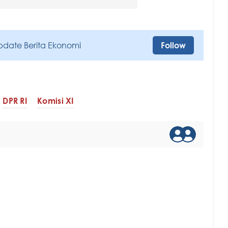
pdate Berita Ekonomi
Follow
DPR RI
Komisi XI