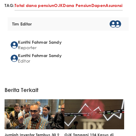
TAG:
Total dana pensiun
OJK
Dana Pensiun
Dapen
Asuransi
Tim Editor
Kunthi Fahmar Sandy
Reporter
Kunthi Fahmar Sandy
Editor
Berita Terkait
Jumlah Investor Tembus 30,2
OJK Tangani 124 Kasus di