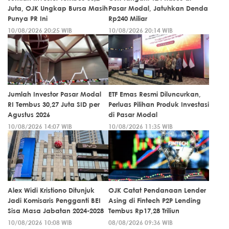
Juta, OJK Ungkap Bursa Masih
Pasar Modal, Jatuhkan Denda
Punya PR Ini
Rp240 Miliar
10/08/2026 20:25 WIB
10/08/2026 20:14 WIB
Jumlah Investor Pasar Modal
ETF Emas Resmi Diluncurkan,
RI Tembus 30,27 Juta SID per
Perluas Pilihan Produk Investasi
Agustus 2026
di Pasar Modal
10/08/2026 14:07 WIB
10/08/2026 11:35 WIB
Alex Widi Kristiono Ditunjuk
OJK Catat Pendanaan Lender
Jadi Komisaris Pengganti BEI
Asing di Fintech P2P Lending
Sisa Masa Jabatan 2024-2028
Tembus Rp17,28 Triliun
10/08/2026 10:08 WIB
08/08/2026 09:36 WIB