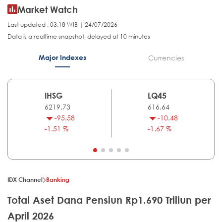
Market Watch
Last updated : 03.18 WIB | 24/07/2026
Data is a realtime snapshot, delayed at 10 minutes
Major Indexes
Currencies
IHSG
LQ45
6219.73
616.64
-95.58
-10.48
-1.51 %
-1.67 %
IDX Channel
Banking
Total Aset Dana Pensiun Rp1.690 Triliun per
April 2026