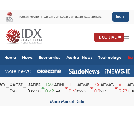
Install
Informasi ekonomi, saham dan keuangan dalam satu aplikasi.
Home
News
Economics
Market News
Technology
Ba
More news:
0
0
150
1
75
6
O
ACST
ADES
ADHI
ADMF
ADMG
ADM
0
0
0.42
0.61
0.9
2.73
90
35550
164
8225
214
1510
More Market Data