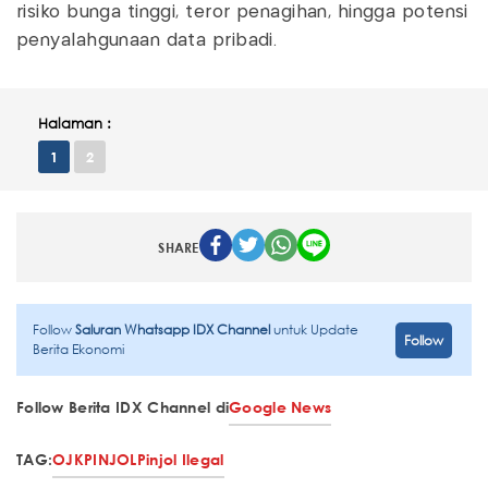
risiko bunga tinggi, teror penagihan, hingga potensi
penyalahgunaan data pribadi.
Halaman :
1
2
SHARE
Follow
Saluran Whatsapp IDX Channel
untuk Update
Follow
Berita Ekonomi
Follow Berita IDX Channel di
Google News
TAG:
OJK
PINJOL
Pinjol Ilegal