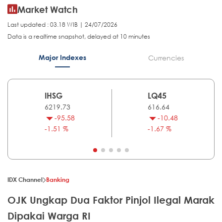
Market Watch
Last updated : 03.18 WIB | 24/07/2026
Data is a realtime snapshot, delayed at 10 minutes
Major Indexes
Currencies
IHSG
LQ45
6219.73
616.64
-95.58
-10.48
-1.51 %
-1.67 %
IDX Channel
Banking
OJK Ungkap Dua Faktor Pinjol Ilegal Marak
Dipakai Warga RI