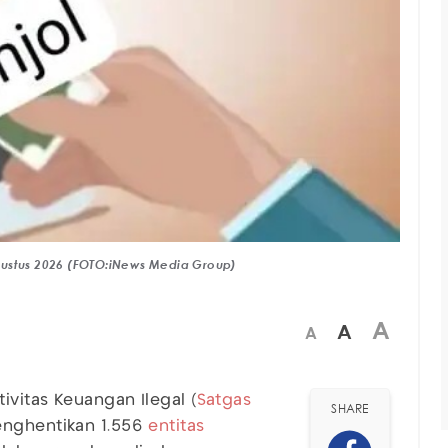
 Agustus 2026 (FOTO:iNews Media Group)
A
A
A
vitas Keuangan Ilegal (
Satgas
SHARE
enghentikan 1.556
entitas