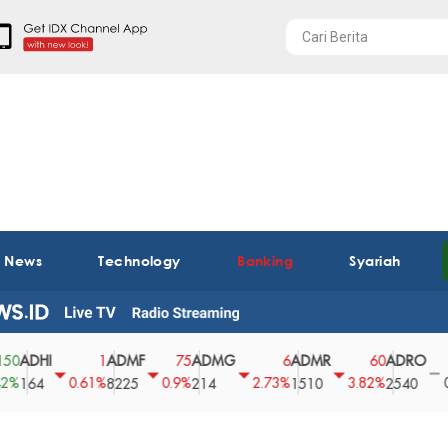
t News
Technology
Banking
Syariah
HI
ADMF
ADMG
ADMR
ADRO
AEG
1
75
6
60
0
0.61%
0.9%
2.73%
3.82%
0%
4
8225
214
1510
2540
43