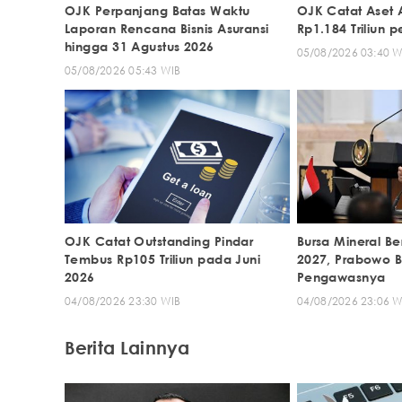
OJK Perpanjang Batas Waktu
OJK Catat Aset 
Laporan Rencana Bisnis Asuransi
Rp1.184 Triliun p
hingga 31 Agustus 2026
05/08/2026 03:40 W
05/08/2026 05:43 WIB
OJK Catat Outstanding Pindar
Bursa Mineral Be
Tembus Rp105 Triliun pada Juni
2027, Prabowo Ba
2026
Pengawasnya
04/08/2026 23:30 WIB
04/08/2026 23:06 W
Berita Lainnya