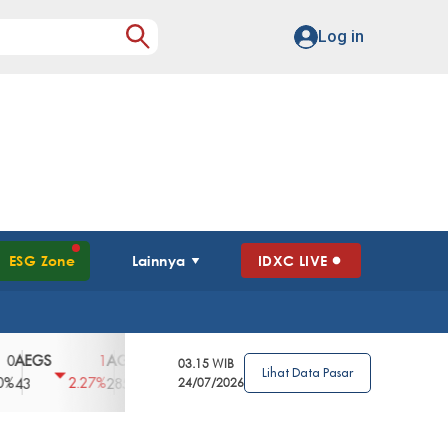
Log in
ESG Zone
Lainnya
IDXC LIVE
S
AGII
AGRO
AGRS
AHAP
AIMS
1
100
4
0
2
03.15 WIB
Lihat Data Pasar
2.27%
3.39%
2.63%
0%
2.04%
2850
148
24/07/2026
62
96
360