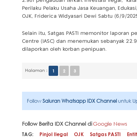
2.981 pengaduan terkait investasi ilegal," ka
Perilaku Pelaku Usaha Jasa Keuangan, Eduka
OJK, Friderica Widyasari Dewi Sabtu (6/9/2025
Selain itu, Satgas PASTI memonitor laporan p
Centre (IASC) dan menemukan sebanyak 22.
dilaporkan oleh korban penipuan.
Halaman :
1
2
3
Follow
Saluran Whatsapp IDX Channel
untuk U
Follow Berita IDX Channel di
Google News
TAG:
Pinjol Ilegal
OJK
Satgas PASTI
Enti