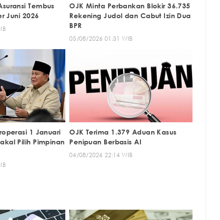
Asuransi Tembus
OJK Minta Perbankan Blokir 36.735
er Juni 2026
Rekening Judol dan Cabut Izin Dua
BPR
IB
05/08/2026 01:31 WIB
roperasi 1 Januari
OJK Terima 1.379 Aduan Kasus
kal Pilih Pimpinan
Penipuan Berbasis AI
04/08/2026 22:14 WIB
IB