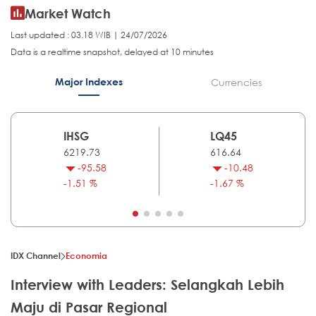
Market Watch
Last updated : 03.18 WIB | 24/07/2026
Data is a realtime snapshot, delayed at 10 minutes
Major Indexes
Currencies
IHSG
LQ45
6219.73
616.64
-95.58
-10.48
-1.51 %
-1.67 %
IDX Channel
Economia
Interview with Leaders: Selangkah Lebih
Maju di Pasar Regional