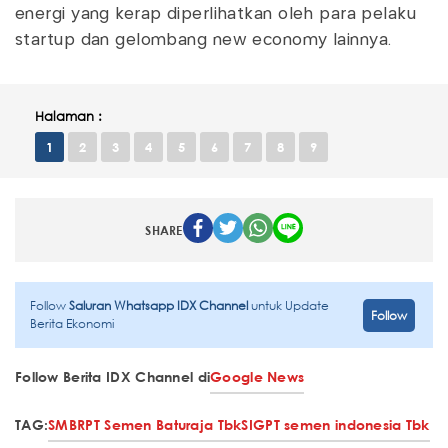
energi yang kerap diperlihatkan oleh para pelaku
startup dan gelombang new economy lainnya.
Halaman :
1
2
3
4
5
6
7
8
9
SHARE
Follow
Saluran Whatsapp IDX Channel
untuk Update
Follow
Berita Ekonomi
Follow Berita IDX Channel di
Google News
TAG:
SMBR
PT Semen Baturaja Tbk
SIG
PT semen indonesia Tbk