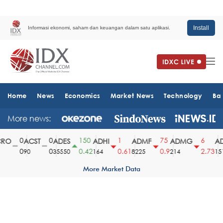
Install
Informasi ekonomi, saham dan keuangan dalam satu aplikasi.
Home
News
Economics
Market News
Technology
Ba
More news:
0
0
150
1
75
6
O
ACST
ADES
ADHI
ADMF
ADMG
AD
0
0
0.42
0.61
0.9
2.73
90
35550
164
8225
214
1510
More Market Data