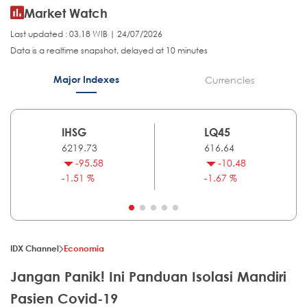
Market Watch
Last updated : 03.18 WIB | 24/07/2026
Data is a realtime snapshot, delayed at 10 minutes
Major Indexes
Currencies
IHSG
LQ45
6219.73
616.64
-95.58
-10.48
-1.51 %
-1.67 %
IDX Channel
Economia
Jangan Panik! Ini Panduan Isolasi Mandiri
Pasien Covid-19