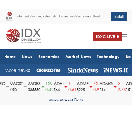
Install
Informasi ekonomi, saham dan keuangan dalam satu aplikasi.
Home
News
Economics
Market News
Technology
Ba
More news:
0
0
150
1
75
6
O
ACST
ADES
ADHI
ADMF
ADMG
ADM
0
0
0.42
0.61
0.9
2.73
90
35550
164
8225
214
1510
More Market Data