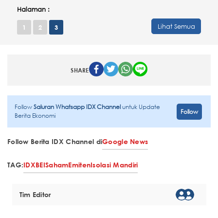
Halaman :
Lihat Semua
1
2
3
SHARE
Follow
Saluran Whatsapp IDX Channel
untuk Update
Follow
Berita Ekonomi
Follow Berita IDX Channel di
Google News
TAG:
IDX
BEI
Saham
Emiten
Isolasi Mandiri
Tim Editor