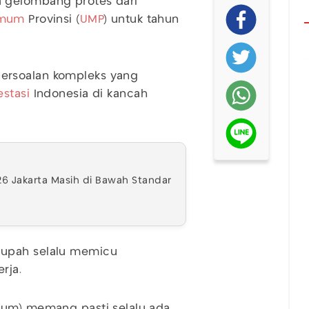
 gelombang protes dari
imum
Provinsi (
UMP
) untuk tahun
ersoalan kompleks yang
estasi
Indonesia di kancah
6 Jakarta Masih di Bawah Standar
 upah selalu memicu
rja.
mum) memang pasti selalu ada