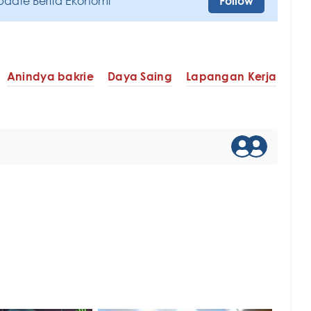
pdate Berita Ekonomi
Follow
Anindya bakrie
Daya Saing
Lapangan Kerja