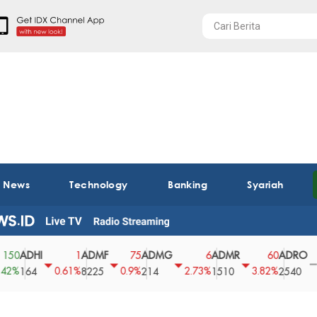
t News
Technology
Banking
Syariah
DHI
ADMF
ADMG
ADMR
ADRO
A
1
75
6
60
0
0.61%
0.9%
2.73%
3.82%
0%
64
8225
214
1510
2540
4