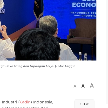
aga Daya Saing dan Lapangan Kerja. (Foto: Anggie
A
A
A
ndustri (
Kadin
) Indonesia,
SHARE