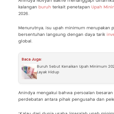
Anindya Novyan Bakrie menanggapi dinamika
kalangan
buruh
terkait penetapan
Upah Min
2026.
Menurutnya, isu upah minimum merupakan p
bersentuhan langsung dengan daya tarik
inv
global.
Baca Juga:
Buruh Sebut Kenaikan Upah Minimum 202
Layak Hidup
Anindya mengakui bahwa persoalan besaran
perdebatan antara pihak pengusaha dan peke
"Kalau dari dunia usaha (masalah upah mini