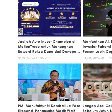
Jadilah Auto Invest Champion di
Manfaatkan AI, Fa
MotionTrade untuk Menangkan
Investor Pahami 
Reward Reksa Dana dari Danapathi
Persen Lebih Ce
AM!
05/08/2026 15:35 WIB
04/08/2026 20:10 W
PMI Manufaktur RI Kembali ke Fase
Jangan Asal Cai
Ekspansi, Pengusaha Masih Wait
Sebelum Jatuh T