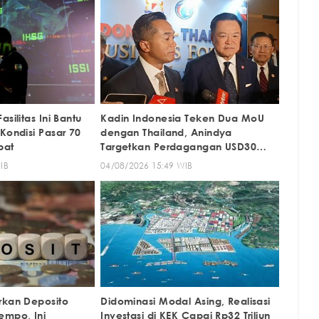
silitas Ini Bantu
Kadin Indonesia Teken Dua MoU
Kondisi Pasar 70
dengan Thailand, Anindya
pat
Targetkan Perdagangan USD30
Miliar
IB
04/08/2026 15:49 WIB
rkan Deposito
Didominasi Modal Asing, Realisasi
empo, Ini
Investasi di KEK Capai Rp32 Triliun