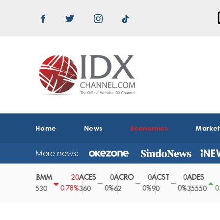
Home
News
Economics
Marke
More news:
ABMM
ACES
ACRO
ACST
ADES
A
0
20
0
0
0
150
0%
0.78%
0%
0%
0%
0.42%
2530
360
62
90
35550
1