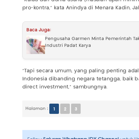
pro-kontra," kata Anindya di Menara Kadin, Jak
Baca Juga:
Pengusaha Garmen Minta Pemerintah Ta
Industri Padat Karya
"Tapi secara umum, yang paling penting ad
Indonesia dibanding negara tetangga, baik ba
direct investment,” sambungnya.
Halaman :
1
2
3