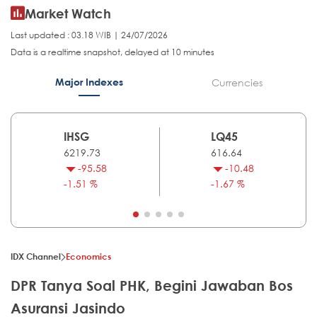
Market Watch
Last updated : 03.18 WIB | 24/07/2026
Data is a realtime snapshot, delayed at 10 minutes
Major Indexes
Currencies
IHSG
LQ45
6219.73
616.64
-95.58
-10.48
-1.51 %
-1.67 %
IDX Channel
Economics
DPR Tanya Soal PHK, Begini Jawaban Bos
Asuransi Jasindo