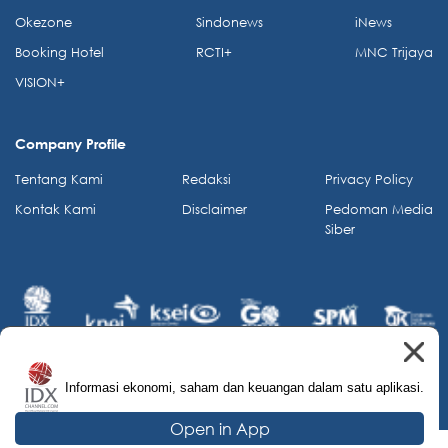
Okezone
Sindonews
iNews
Booking Hotel
RCTI+
MNC Trijaya
VISION+
Company Profile
Tentang Kami
Redaksi
Privacy Policy
Kontak Kami
Disclaimer
Pedoman Media
Siber
Informasi ekonomi, saham dan keuangan dalam satu aplikasi.
© 2026 IDX Channel. All Rights Reserved.
Open in App