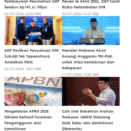
Pembiayaan Perumahan SMF
Persen di Akhir 2026, SMF Soroti
Tembus Rp141,61 Triliun
Risiko Perlambatan KPR
22/07/2026 22:22 WIB
22/07/2026 15:57 WIB
SMF Pastikan Penyaluran KPR
Presiden Prabowo Akan
Subsidi Tak Sepenuhnya
Kurangi Anggaran TNI-Polri
Andalkan PMN
untuk Atasi Kemiskinan dan
Kelaparan
22/07/2026 14:03 WIB
17/07/2026 19:22 WIB
Pengelolaan APBN 2025
Cak Imin Beberkan Arahan
Diklaim Berhasil Turunkan
Prabowo: UMKM Didorong
Pengangguran dan
Naik Kelas dan Kemiskinan
Kemiskinan
Diberantas