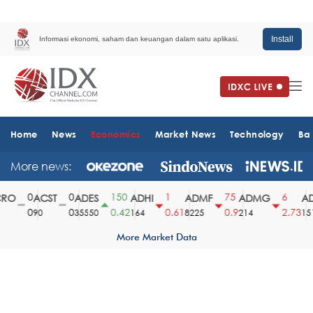
Install
Informasi ekonomi, saham dan keuangan dalam satu aplikasi.
Home
News
Economics
Market News
Technology
Ba
More news:
0
0
150
1
75
6
O
ACST
ADES
ADHI
ADMF
ADMG
AD
0
0
0.42
0.61
0.9
2.73
90
35550
164
8225
214
1510
More Market Data