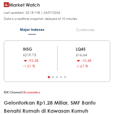
Market Watch
Last updated : 03.18 WIB | 24/07/2026
Data is a realtime snapshot, delayed at 10 minutes
Major Indexes
Currencies
IHSG
LQ45
6219.73
616.64
-95.58
-10.48
-1.51 %
-1.67 %
IDX Channel
Economics
Gelontorkan Rp1,28 Miliar, SMF Bantu
Benahi Rumah di Kawasan Kumuh