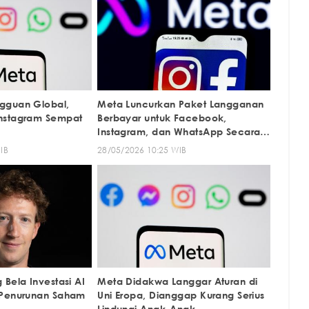
gguan Global,
Meta Luncurkan Paket Langganan
nstagram Sempat
Berbayar untuk Facebook,
Instagram, dan WhatsApp Secara
Global
IB
28/05/2026 10:25 WIB
Bela Investasi AI
Meta Didakwa Langgar Aturan di
 Penurunan Saham
Uni Eropa, Dianggap Kurang Serius
Lindungi Anak-Anak