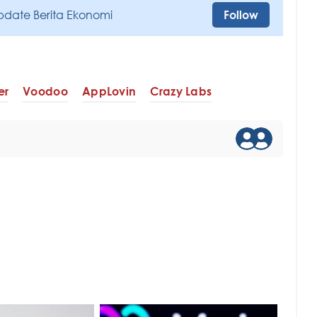
pdate Berita Ekonomi
Follow
er
Voodoo
AppLovin
Crazy Labs