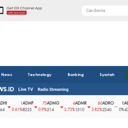
t News
Technology
Banking
Syariah
ADMF
ADMG
ADMR
ADRO
AEGS
1
75
6
60
0
0.61%
0.9%
2.73%
3.82%
0%
8225
214
1510
2540
43