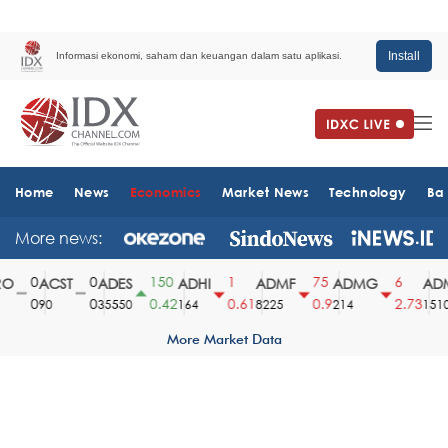
Install
Informasi ekonomi, saham dan keuangan dalam satu aplikasi.
Home
News
Economics
Market News
Technology
Ba
More news:
0
0
150
1
75
6
O
ACST
ADES
ADHI
ADMF
ADMG
ADM
0
0
0.42
0.61
0.9
2.73
90
35550
164
8225
214
1510
More Market Data