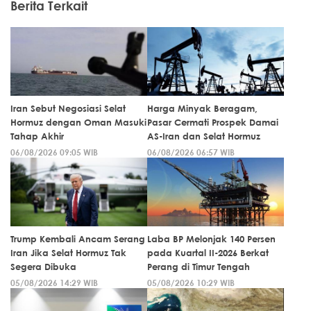
Berita Terkait
Iran Sebut Negosiasi Selat
Harga Minyak Beragam,
Hormuz dengan Oman Masuki
Pasar Cermati Prospek Damai
Tahap Akhir
AS-Iran dan Selat Hormuz
06/08/2026 09:05 WIB
06/08/2026 06:57 WIB
Trump Kembali Ancam Serang
Laba BP Melonjak 140 Persen
Iran Jika Selat Hormuz Tak
pada Kuartal II-2026 Berkat
Segera Dibuka
Perang di Timur Tengah
05/08/2026 14:29 WIB
05/08/2026 10:29 WIB