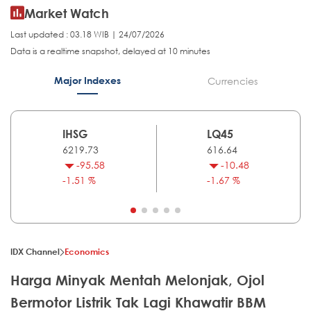
Market Watch
Last updated : 03.18 WIB | 24/07/2026
Data is a realtime snapshot, delayed at 10 minutes
Major Indexes
Currencies
IHSG
LQ45
6219.73
616.64
-95.58
-10.48
-1.51 %
-1.67 %
IDX Channel
Economics
Harga Minyak Mentah Melonjak, Ojol
Bermotor Listrik Tak Lagi Khawatir BBM