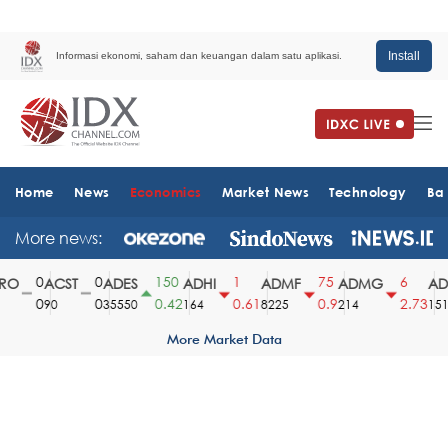
Install
Informasi ekonomi, saham dan keuangan dalam satu aplikasi.
Home
News
Economics
Market News
Technology
Ba
More news:
0
0
150
1
75
6
O
ACST
ADES
ADHI
ADMF
ADMG
ADM
0
0
0.42
0.61
0.9
2.73
90
35550
164
8225
214
1510
More Market Data