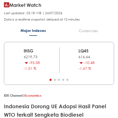
Market Watch
Last updated : 03.18 WIB | 24/07/2026
Data is a realtime snapshot, delayed at 10 minutes
Major Indexes
Currencies
IHSG
LQ45
6219.73
616.64
-95.58
-10.48
-1.51 %
-1.67 %
IDX Channel
Economics
Indonesia Dorong UE Adopsi Hasil Panel
WTO terkait Sengketa Biodiesel