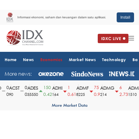
Install
Informasi ekonomi, saham dan keuangan dalam satu aplikasi.
Home
News
Economics
Market News
Technology
Ba
More news:
0
0
150
1
75
6
ACST
ADES
ADHI
ADMF
ADMG
ADMR
0
0
0.42
0.61
0.9
2.73
90
35550
164
8225
214
1510
More Market Data