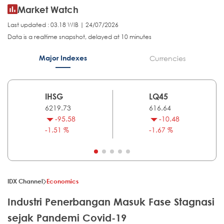
Market Watch
Last updated : 03.18 WIB | 24/07/2026
Data is a realtime snapshot, delayed at 10 minutes
Major Indexes
Currencies
IHSG
LQ45
6219.73
616.64
-95.58
-10.48
-1.51 %
-1.67 %
IDX Channel
Economics
Industri Penerbangan Masuk Fase Stagnasi
sejak Pandemi Covid-19