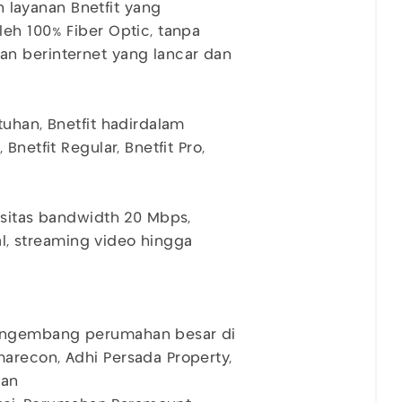
layanan Bnetfit yang
eh 100% Fiber Optic, tanpa
n berinternet yang lancar dan
tuhan, Bnetfit hadirdalam
netfit Regular, Bnetfit Pro,
asitas bandwidth 20 Mbps,
ial, streaming video hingga
engembang perumahan besar di
arecon, Adhi Persada Property,
nan