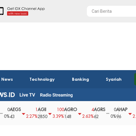
t News
Technology
Banking
Syariah
AEGS
AGII
AGRO
AGRS
AHAP
0
1
100
4
0
2
%
2.27%
3.39%
2.63%
0%
2.04%
43
2850
148
62
96