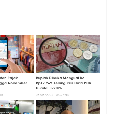
tan Pajak
Rupiah Dibuka Menguat ke
ngga November
Rp17.969 Jelang Rilis Data PDB
Kuartal II-2026
IB
05/08/2026 10:06 WIB