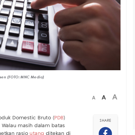
rsen (FOTO: MNC Media)
A
A
A
oduk Domestic Bruto (
PDB
)
SHARE
. Walau masih dalam batas
etkan rasio
utang
ditekan di