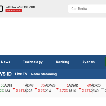
t News
Technology
Banking
Syariah
HI
ADMF
ADMG
ADMR
ADRO
AE
1
75
6
60
0
0.61%
0.9%
2.73%
3.82%
0%
4
8225
214
1510
2540
43