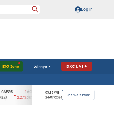
Log in
ESG Zone
Lainnya
IDXC LIVE
GS
AGII
AGRO
AGRS
AHAP
AIM
1
100
4
0
2
03.15 WIB
Lihat Data Pasar
2.27%
3.39%
2.63%
0%
2.04%
2850
148
24/07/2026
62
96
360