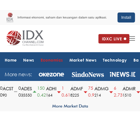
Install
Informasi ekonomi, saham dan keuangan dalam satu aplikasi.
Home
News
Economics
Market News
Technology
Ba
More news:
0
150
1
75
6
6
ACST
ADES
ADHI
ADMF
ADMG
ADMR
0
0.42
0.61
0.9
2.73
3
0
35550
164
8225
214
1510
More Market Data