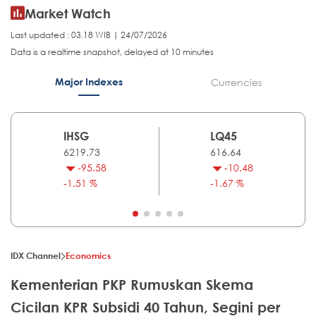
Market Watch
Last updated : 03.18 WIB | 24/07/2026
Data is a realtime snapshot, delayed at 10 minutes
Major Indexes
Currencies
IHSG
LQ45
6219.73
616.64
-95.58
-10.48
-1.51 %
-1.67 %
IDX Channel
Economics
Kementerian PKP Rumuskan Skema
Cicilan KPR Subsidi 40 Tahun, Segini per