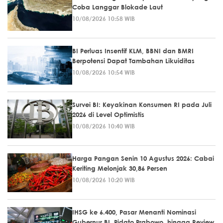
Coba Langgar Blokade Laut
10/08/2026 10:58 WIB
BI Perluas Insentif KLM, BBNI dan BMRI
Berpotensi Dapat Tambahan Likuiditas
10/08/2026 10:54 WIB
Survei BI: Keyakinan Konsumen RI pada Juli
2026 di Level Optimistis
10/08/2026 10:40 WIB
Harga Pangan Senin 10 Agustus 2026: Cabai
Keriting Melonjak 30,86 Persen
10/08/2026 10:20 WIB
IHSG ke 6.400, Pasar Menanti Nominasi
Gubernur BI, Pidato Prabowo, hingga Review