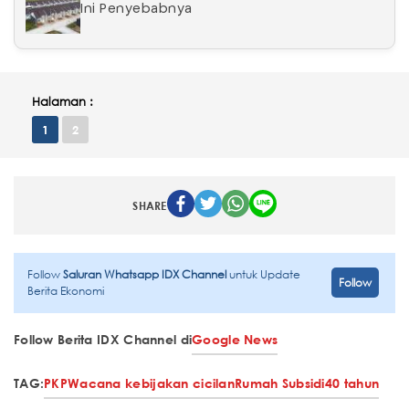
Ini Penyebabnya
Halaman :
1
2
SHARE
Follow
Saluran Whatsapp IDX Channel
untuk Update
Follow
Berita Ekonomi
Follow Berita IDX Channel di
Google News
TAG:
PKP
Wacana kebijakan cicilan
Rumah Subsidi
40 tahun