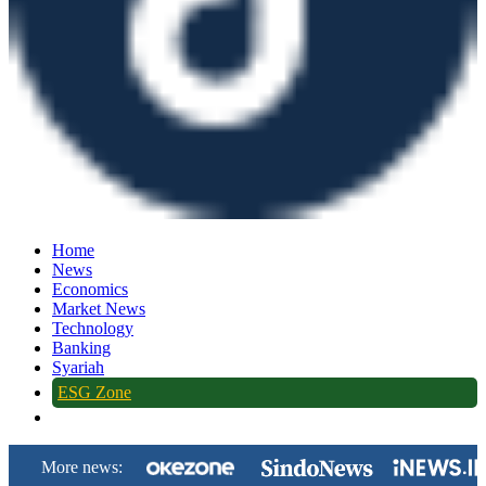
Home
News
Economics
Market News
Technology
Banking
Syariah
ESG Zone
More news: