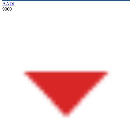
AADI
9000