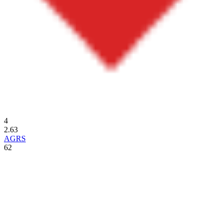
4
2.63
AGRS
62