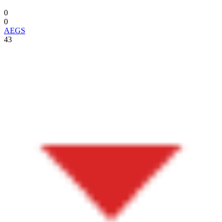
0
0
AEGS
43