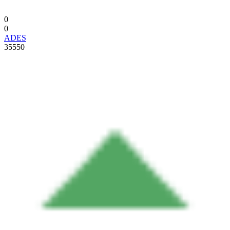
0
0
ADES
35550