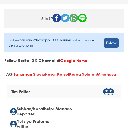
SHARE
Follow
Saluran Whatsapp IDX Channel
untuk Update
Follow
Berita Ekonomi
Follow Berita IDX Channel di
Google News
TAG:
Tanaman Stevia
Pasar Korsel
Korea Selatan
Minahasa
Tim Editor
Subhan/Kontributor Manado
Reporter
Yulistyo Pratomo
Editor