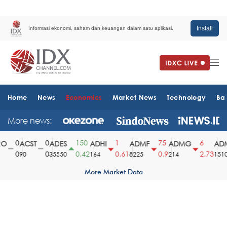
Install
Informasi ekonomi, saham dan keuangan dalam satu aplikasi.
Home
News
Economics
Market News
Technology
Ba
More news:
0
0
150
1
75
6
ACST
ADES
ADHI
ADMF
ADMG
ADM
0
0
0.42
0.61
0.9
2.73
90
35550
164
8225
214
1510
More Market Data