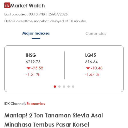
Market Watch
Last updated : 03.18 WIB | 24/07/2026
Data is a realtime snapshot, delayed at 10 minutes
Major Indexes
Currencies
IHSG
LQ45
6219.73
616.64
-95.58
-10.48
-1.51 %
-1.67 %
IDX Channel
Economics
Mantap! 2 Ton Tanaman Stevia Asal
Minahasa Tembus Pasar Korsel