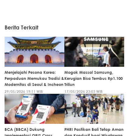
Berita Terkait
Menjelajahi Pesona Korea:
Mogok Massal Samsung,
Perpaduan Memukau Tradisi &
Kerugian Bisa Tembus Rp1.100
Modernitas di Seoul & Incheon
Triliun
29/05/2026 19:11 WIB
17/05/2026 23:03 WIB
BCA (BBCA) Dukung
PHRI Pastikan Bali Tetap Aman
Implementasi QRIS Cross
dan Kondusif bagi Wisatawan