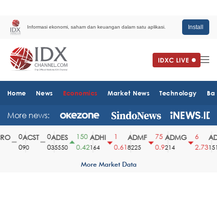
Install
Informasi ekonomi, saham dan keuangan dalam satu aplikasi.
Home
News
Economics
Market News
Technology
Ba
More news:
0
0
150
1
75
6
O
ACST
ADES
ADHI
ADMF
ADMG
AD
0
0
0.42
0.61
0.9
2.73
90
35550
164
8225
214
1510
More Market Data