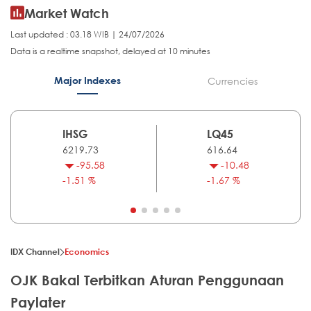
Market Watch
Last updated : 03.18 WIB | 24/07/2026
Data is a realtime snapshot, delayed at 10 minutes
Major Indexes
Currencies
IHSG
LQ45
6219.73
616.64
-95.58
-10.48
-1.51 %
-1.67 %
IDX Channel
Economics
OJK Bakal Terbitkan Aturan Penggunaan
Paylater