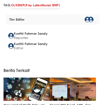
TAG:
OJK
BNPL
Pay Later
Aturan BNPL
Tim Editor
Kunthi Fahmar Sandy
Reporter
Kunthi Fahmar Sandy
Editor
Berita Terkait
Masyarakat Wajib Tahu, Ini
Sinergi PWI Pusat, AFPI, dan