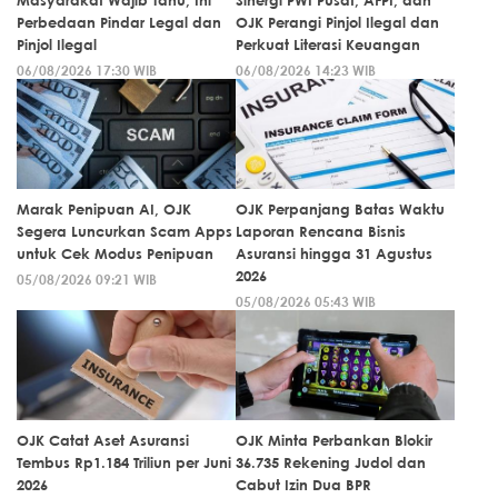
Perbedaan Pindar Legal dan
OJK Perangi Pinjol Ilegal dan
Pinjol Ilegal
Perkuat Literasi Keuangan
06/08/2026 17:30 WIB
06/08/2026 14:23 WIB
Marak Penipuan AI, OJK
OJK Perpanjang Batas Waktu
Segera Luncurkan Scam Apps
Laporan Rencana Bisnis
untuk Cek Modus Penipuan
Asuransi hingga 31 Agustus
2026
05/08/2026 09:21 WIB
05/08/2026 05:43 WIB
OJK Catat Aset Asuransi
OJK Minta Perbankan Blokir
Tembus Rp1.184 Triliun per Juni
36.735 Rekening Judol dan
2026
Cabut Izin Dua BPR