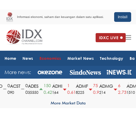
Install
Informasi ekonomi, saham dan keuangan dalam satu aplikasi.
Home
News
Economics
Market News
Technology
Ba
More news:
0
0
150
1
75
6
ACST
ADES
ADHI
ADMF
ADMG
ADMR
0
0
0.42
0.61
0.9
2.73
90
35550
164
8225
214
1510
More Market Data