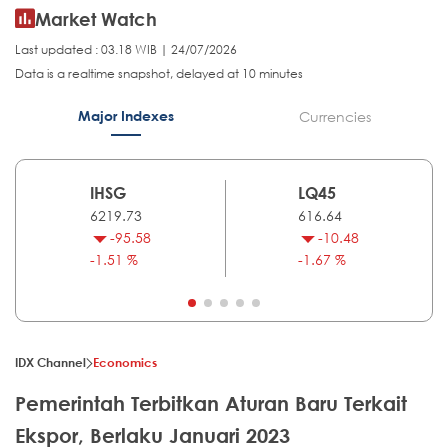
Market Watch
Last updated : 03.18 WIB | 24/07/2026
Data is a realtime snapshot, delayed at 10 minutes
Major Indexes
Currencies
IHSG
LQ45
6219.73
616.64
-95.58
-10.48
-1.51 %
-1.67 %
IDX Channel
Economics
Pemerintah Terbitkan Aturan Baru Terkait
Ekspor, Berlaku Januari 2023