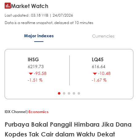
Market Watch
Last updated : 03.18 WIB | 24/07/2026
Data is a realtime snapshot, delayed at 10 minutes
Major Indexes
Currencies
IHSG
LQ45
6219.73
616.64
-95.58
-10.48
-1.51 %
-1.67 %
IDX Channel
Economics
Purbaya Bakal Panggil Himbara Jika Dana
Kopdes Tak Cair dalam Waktu Dekat