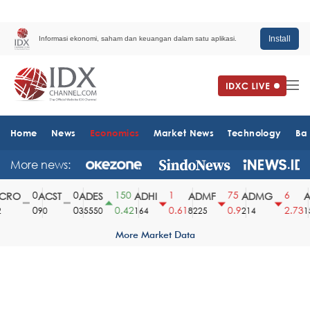
Install
Informasi ekonomi, saham dan keuangan dalam satu aplikasi.
Home
News
Economics
Market News
Technology
Ba
More news:
0
0
150
1
75
6
RO
ACST
ADES
ADHI
ADMF
ADMG
AD
0
0
0.42
0.61
0.9
2.73
90
35550
164
8225
214
151
More Market Data