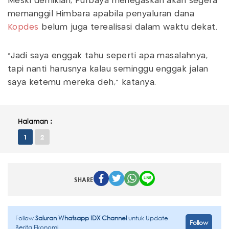
Meski demikian, Purbaya menegaskan akan segera
memanggil Himbara apabila penyaluran dana
Kopdes
belum juga terealisasi dalam waktu dekat.
“Jadi saya enggak tahu seperti apa masalahnya,
tapi nanti harusnya kalau seminggu enggak jalan
saya ketemu mereka deh,” katanya.
Halaman :
1
2
SHARE
Follow
Saluran Whatsapp IDX Channel
untuk Update
Follow
Berita Ekonomi