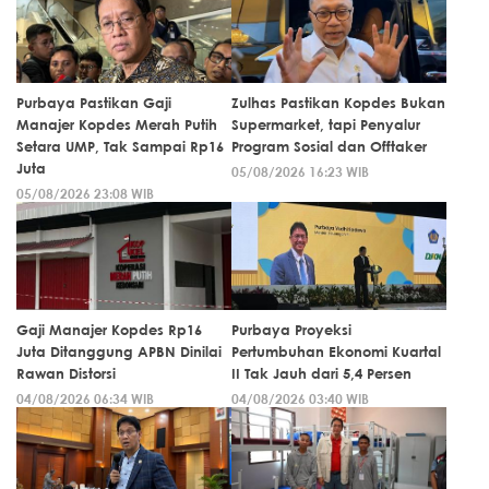
Purbaya Pastikan Gaji
Zulhas Pastikan Kopdes Bukan
Manajer Kopdes Merah Putih
Supermarket, tapi Penyalur
Setara UMP, Tak Sampai Rp16
Program Sosial dan Offtaker
Juta
05/08/2026 16:23 WIB
05/08/2026 23:08 WIB
Gaji Manajer Kopdes Rp16
Purbaya Proyeksi
Juta Ditanggung APBN Dinilai
Pertumbuhan Ekonomi Kuartal
Rawan Distorsi
II Tak Jauh dari 5,4 Persen
04/08/2026 06:34 WIB
04/08/2026 03:40 WIB