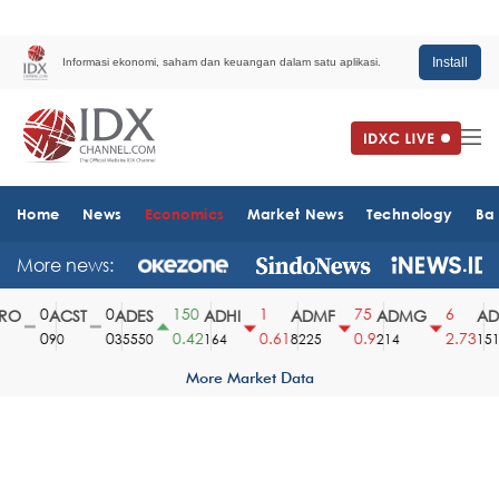
Install
Informasi ekonomi, saham dan keuangan dalam satu aplikasi.
Home
News
Economics
Market News
Technology
Ba
More news:
0
0
150
1
75
6
O
ACST
ADES
ADHI
ADMF
ADMG
ADM
0
0
0.42
0.61
0.9
2.73
90
35550
164
8225
214
1510
More Market Data