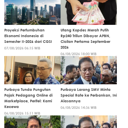
Proyeksi Pertumbuhan
Utang Kopdes Merah Putih
Ekonomi Indonesia di
Rp240 Triliun Dibayar APBN,
Semester II-2026 dari CGSI
Cicilan Pertama September
2026
07/08/2026 06:15 WIB
06/08/2026 18:00 WIB
Purbaya Tunda Pungutan
Purbaya Larang SMV Minta
Pajak Pedagang Online di
Special Rate ke Perbankan, Ini
Marketplace, Peritel: Kami
Alasannya
Kecewa
06/08/2026 14:36 WIB
06/08/2026 15:11 WIB